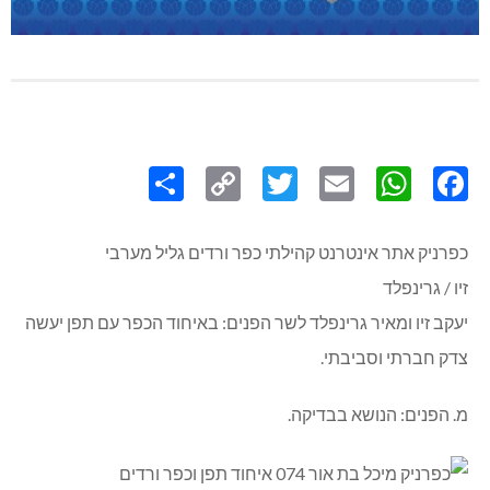
Share
Copy
Twitter
WhatsApp
Email
Facebook
Link
כפרניק אתר אינטרנט קהילתי כפר ורדים גליל מערבי
זיו / גרינפלד
יעקב זיו ומאיר גרינפלד לשר הפנים: באיחוד הכפר עם תפן יעשה
צדק חברתי וסביבתי.
מ. הפנים: הנושא בבדיקה.