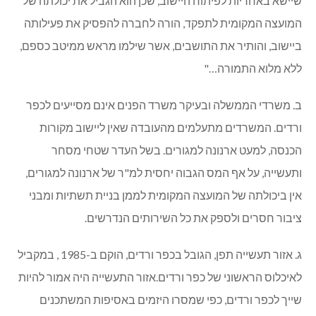
שיישא באחריות לפיתוח היישוב, שכן הוא הגביל את יכולתה של
המועצה המקומית לתפקד, הורה לחברה להפסיק את פעילותה
ביישוב, והותיר את התושבים, אשר שילמו מראש ממיטב כספם,
ללא מלוא התמורה…"
ב. משרדי הממשלה ובעיקר משרד הפנים אינם מסייעים לכפר
ורדים. המשרדים מתעלמים מהעובדה שאין ליישוב מקורות
הכנסה, למעט ארנונה למגורים. בשל העדר שטחי מסחר
ותעשייה, על אף המס הגבוה יחסית למ"ר של ארנונה למגורים,
אין ביכולתה של המועצה המקומית לממן בניית תשתיות ומבני
ציבור חסרים ולספק את כל השירותים הנדרשים.
ג. אזור תעשייה תפן, הגובל בכפר ורדים, הוקם ב-1985 , במקביל
לאיכלוס הראשוני של כפר ורדים.אזור התעשייה היה אמור להיות
שייך לכפר ורדים, כפי שמסרו היזמים באסיפות המשתכנים