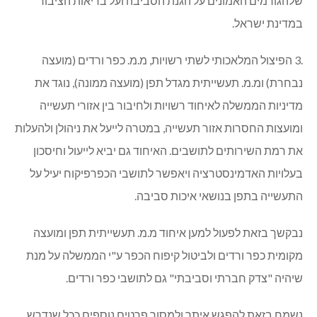
שלהגורמים האמונים על הגנת הסביבה ועל בריאות הציבור
במדינת ישראל.
.3 הפיצול המלאכותי לשתי רשויות, מ.מ. כפר ורדים (מועצה
נבחרת) ומ.מ. תעשייתית מגדל תפן (מועצה ממונה), נוגד את
מדיניות הממשלה לאיחוד רשויות ולחיבור בין אזורי תעשייה
ומועצות החסרות אזור תעשייה, במטרה לייעל את ניהולן ולהעלות
את רמת השירותים לתושבים. האיחוד גם יביא לייעול וחיסכון
בעלויות האדמינסטרציה ויאפשר לתושבי הכפרפיקוח יעיל על
התעשייה בתפן בנושאי איכות סביבה.
נבקשך בזאת לפעול למען איחוד מ.מ. תעשייתית תפן ומועצה
מקומית כפר ורדים ולביטול קיפוח הכפר ע"י הממשלה על מנת
שיהיה "צדק חברתי וסביבתי" גם לתושבי כפר ורדים.
נשמח בזאת להפגש איתך ולמסור פרטים נוספים ככל שנדרש.