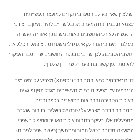
יש לציין שאין בעולם המערבי תקדים למועצה תעשייתית
עצמאית. במדינות המערב מקובל שחייב להיות איזון בין צורכי
התעשייה לצורכי התושבים באזור. משום כך אזורי התעשייה
בעולם המערבי הם חלק אינטגרלי משטח מוניציפאלי הכולל את
תושבי הסביבה. לכן יש רבים בכפר החושבים שההסבר העיקרי
להקמת תפן קשור בתופעה "קשרי הון שלטון".
דו"ח "אזרחים למען הסביבה" (נספח 3) מצביע על הזיהומים
הנגרמים ע"י מפעלים במ.מ. תעשייתית מגדל תפן ופוגעים
באיכות הסביבה ובבריאות התושבים בכפר ורדים
והסביבה.הדו"ח מצביע על שורה של כשלים ובזיהום שנגרם
ממפעלים אלו, בעיקר בתחום איכות האוויר והטיפול בשפכי
המועצה. מדובר בכשל חמור ומתמשך (כעשר שנים לפחות)