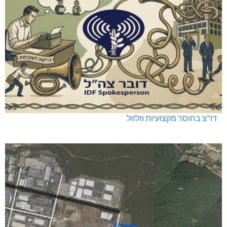
דו"צ בחוסר מקצועיות וזלזול