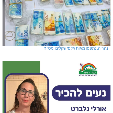
נהריה: נתפסו מאות אלפי שקלים ומט"ח