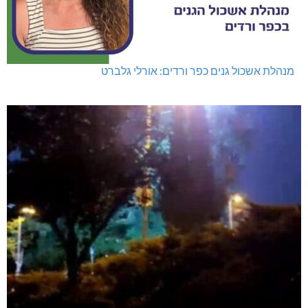
מנהלת אשכול גנים כפר ורדים: אורלי גלברט