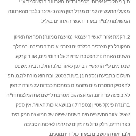
תוך ניצול כ"א איכותי מכפר ורדים. הארנונה המשולמת ע"י
מפעלי התעשייה למ"מ מגדל תפן הינה כ-12% בלבד מהארנונה
המשולמת למ"ר באזורי תעשייה אחרים בגליל.
2. הקמת אזור תעשייה עצמאי (מועצה ממונה) הפר את האיזון
המקובל בין הצרכים הכלכליים וצורכי איכות הסביבה. במהלך
השנים האחרונות הצטברו עדויות על זיהומי מים, אווירוקרקע
שנגרמים ע"י התעשייה בתפן לאזור כולו. החלטת בית משפט
השלום בתביעה (נספח 1) בשנת 2003, ובה הוא מורה למ.מ. תפן
להפסיק המטרת מים מזוהמים במתכות כבדות על מורדות תפן
לא בוצעה עד היום. המועצה גם מסרבת ליישם את המלצות דו"ח
ברננדה פינקלשטיין (נספח 7 ) בנושא איכות האוויר. אין ספק
שאילו אזור התעשייה היה בשטח שיפוט של המועצה המקומית
כפר ורדים, חלק גדול מהנזקים שנגרמו לאיכות הסביבה
ולבריאות התושבים באזור כולו היו נמנעים.