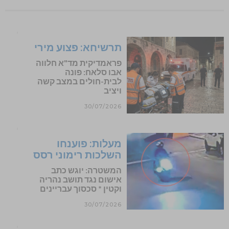
תרשיחא: פצוע מירי
פראמדיקית מד"א חלווה
אבו סלאח: פונה
לבית-חולים במצב קשה
ויציב
30/07/2026
מעלות: פוענחו
השלכות רימוני רסס
המשטרה: יוגש כתב
אישום נגד תושב נהריה
וקטין * סכסוך עבריינים
30/07/2026