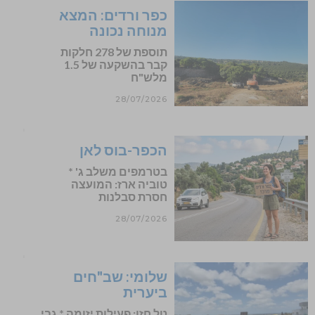
כפר ורדים: המצא
מנוחה נכונה
תוספת של 278 חלקות
קבר בהשקעה של 1.5
מלש"ח
28/07/2026
הכפר-בוס לאן
בטרמפים משלב ג' *
טוביה ארז: המועצה
חסרת סבלנות
28/07/2026
שלומי: שב"חים
ביערית
טל חזן: פעילות יזומה * גבי