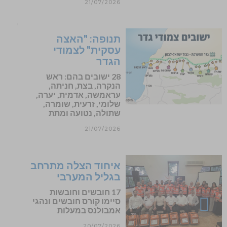
21/07/2026
תנופה: "האצה
עסקית" לצמודי
הגדר
28 ישובים בהם: ראש
הנקרה, בצת, חניתה,
עראמשה, אדמית, יערה,
שלומי, זרעית, שומרה,
שתולה, נטועה ומתת
21/07/2026
איחוד הצלה מתרחב
בגליל המערבי
17 חובשים וחובשות
גלילה
סיימו קורס חובשים ונהגי
אמבולנס במעלות
לראש
20/07/2026