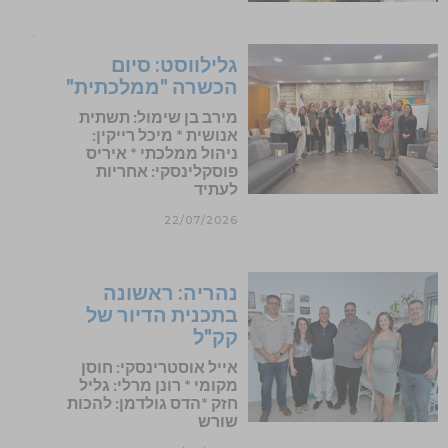
גלילווסט: סיום
הכשרה "ממלכתית"
מירב בן שימול: תשתית
אנושית * מיכל רייקין:
ניהול ממלכתי * איריס
פוסקלינסקי: אחריות
לעתיד
22/07/2026
נהריה: ראשונה
בתכנית הדיור של
קק"ל
אייל אוסטרינסקי: חוסן
מקומי * רונן מרלי: גליל
חזק *הדס גולדמן: להכות
שורש