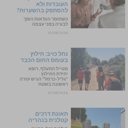
העובדות ולא
להסתפק בהשערות?
כשחוסר הוודאות הופך
לבעיה בפני עצמה
01/08/2026
נחל כזיב: חילוץ
בעומס החום הכבד
מטייל התעלף, רופא
יחידת החילוץ
"גליל-כרמל" הגיש עזרה
ראשונה בשטח
01/08/2026
תאונת דרכים
קטלנית בנהריה