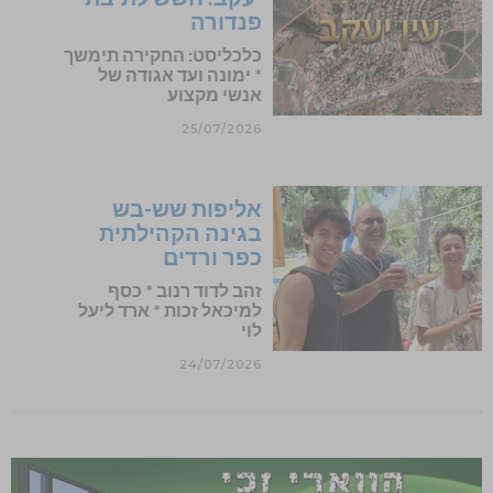
פנדורה
כלכליסט: החקירה תימשך
* ימונה ועד אגודה של
אנשי מקצוע
25/07/2026
אליפות שש-בש
בגינה הקהילתית
כפר ורדים
זהב לדוד רנוב * כסף
למיכאל זכות * ארד ליעל
לוי
24/07/2026