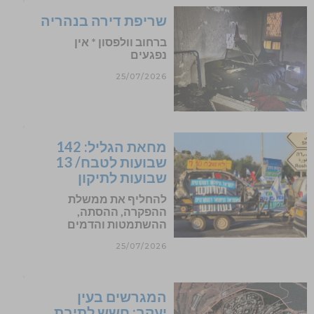
שריפת דירה בנהריה
ברחוב וולפסון * אין
נפגעים
25/07/2026
מחאת הגליל: 142
שבועות לטבח/ 13
שבועות לתיקון
להחליף את ממשלת
ההפקרה, ההסתה,
ההשתמטות והדמים
25/07/2026
המגרשים בעין
יעקב: חשש לתיבת