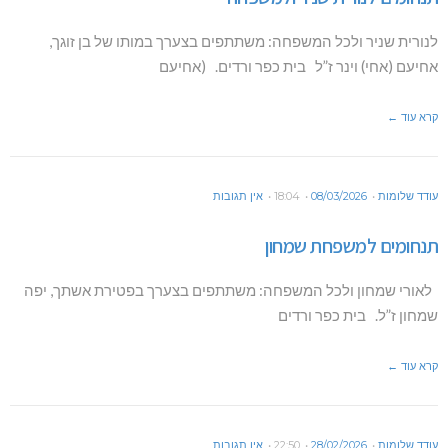
לנורית שניר ולכל המשפחה: משתתפים בצערך במותו של בן זוגך,
אחיעם (אחי) וינר ז”ל בית כפר ורדים. (אחיעם
קרא עוד ←
עודד שלומות
08/03/2026
18:04
אין תגובות
תנחומים למשפחת שמחון
לאורי שמחון ולכל המשפחה: משתתפים בצערך בפטירת אשתך, יפה
שמחון ז”ל. בית כפר ורדים
קרא עוד ←
עודד שלומות
28/02/2026
22:50
אין תגובות