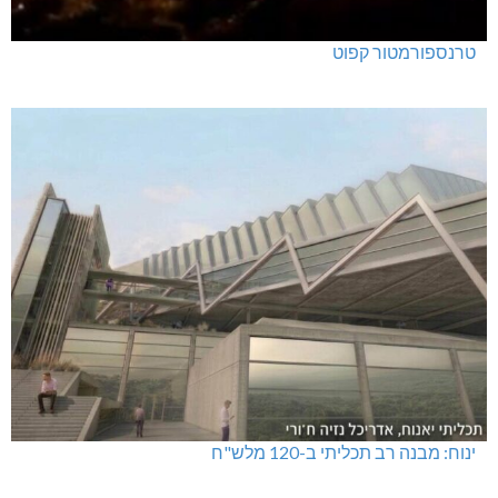
טרנספורמטור קפוט
ינוח: מבנה רב תכליתי ב-120 מלש"ח