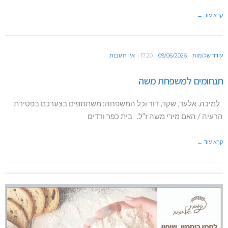
קרא עוד ←
עודד שלומות
09/06/2026
17:20
אין תגובות
תנחומים למשפחת משה
למיכה, אלעד, שקד, דור וכל המשפחה: משתתפים בצערכם בפטירת
הרעיה / האם מירי משה ז”ל. בית כפר ורדים
קרא עוד ←