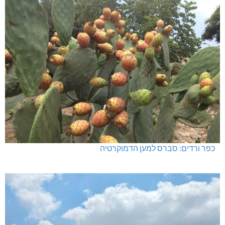
כפר ורדים: סברס למען הדמוקרטיה