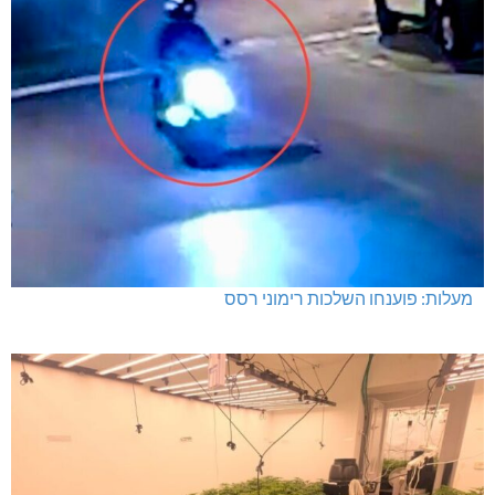
מעלות: פוענחו השלכות רימוני רסס