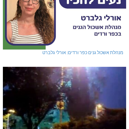
מנהלת אשכול גנים כפר ורדים: אורלי גלברט