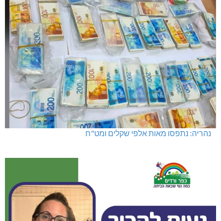
נהריה: נתפסו מאות אלפי שקלים ומט"ח