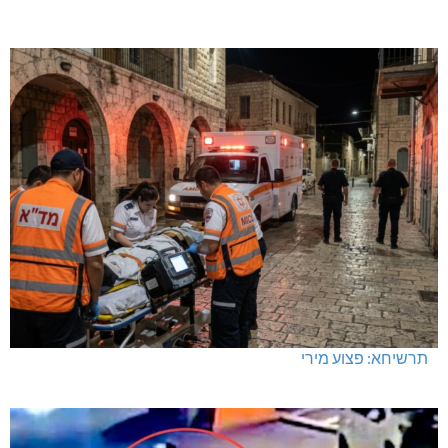
תרשיחא: פצוע מירי