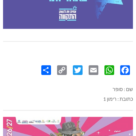
Share
Copy
Twitter
WhatsApp
Email
Facebook
Link
שם : סופר
כתובת : רימון 1