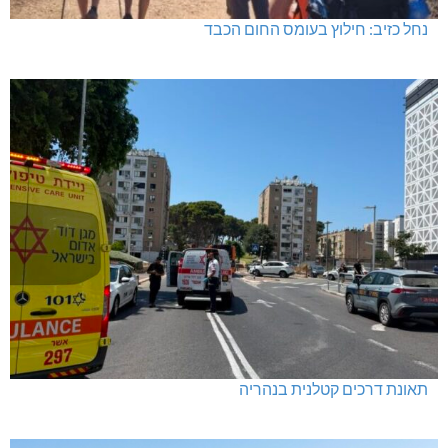
נחל כזיב: חילוץ בעומס החום הכבד
תאונת דרכים קטלנית בנהריה