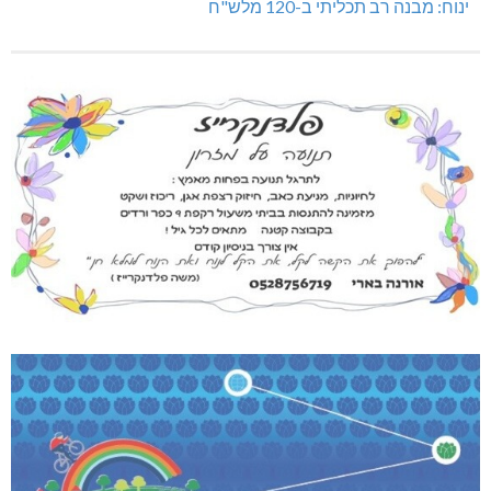
ינוח: מבנה רב תכליתי ב-120 מלש"ח