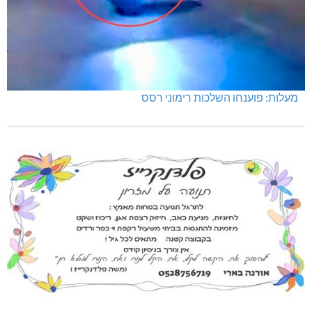
מעלות: פוענחו השלכות רימוני רסס