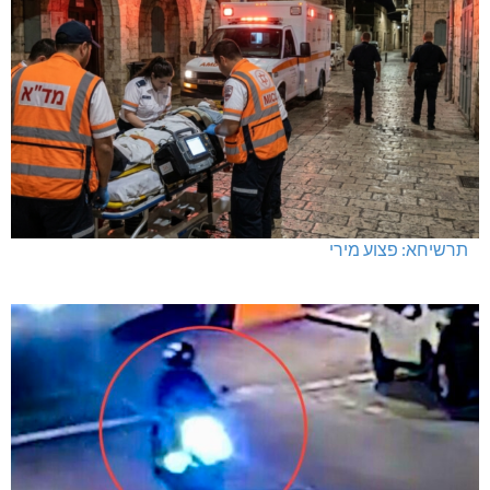
תרשיחא: פצוע מירי