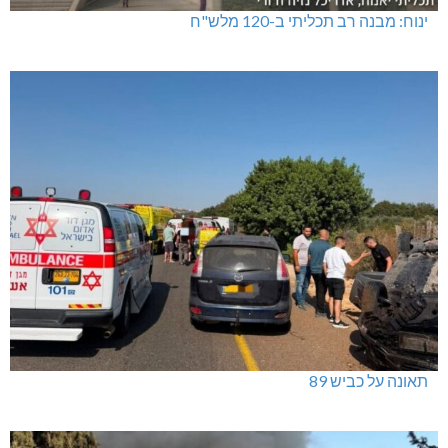
ינוח: מבנה רב תכליתי ב-120 מלש"ח
תאונה על כביש 89