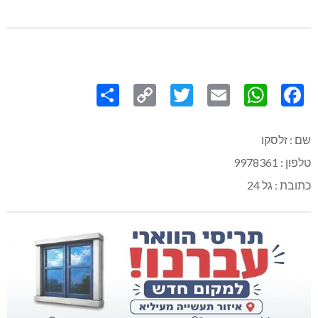
Share
Copy
Twitter
WhatsApp
Email
Facebook
Link
שם : זלסקו
טלפון : 9978361
כתובת : גל 24