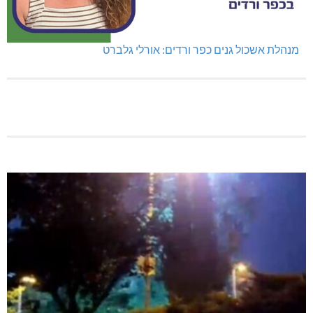
מנהלת אשכול גנים כפר ורדים: אורלי גלברט