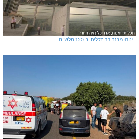
ינוח: מבנה רב תכליתי ב-120 מלש"ח