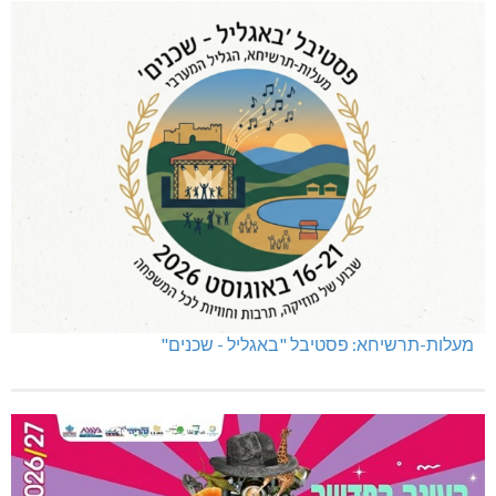
מעלות-תרשיחא: פסטיבל "באגליל - שכנים"