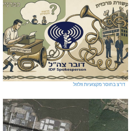
דו"צ בחוסר מקצועיות וזלזול