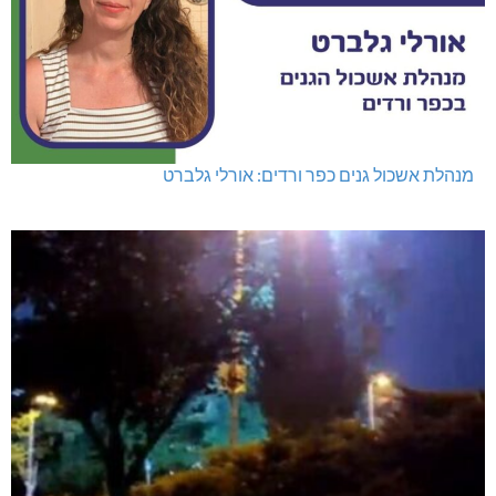
מנהלת אשכול גנים כפר ורדים: אורלי גלברט