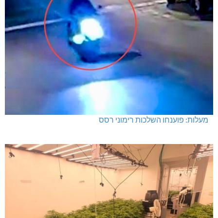
מעלות: פוענחו השלכות רימוני רסס