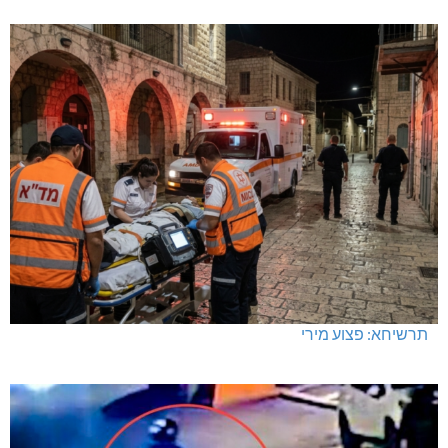
תרשיחא: פצוע מירי