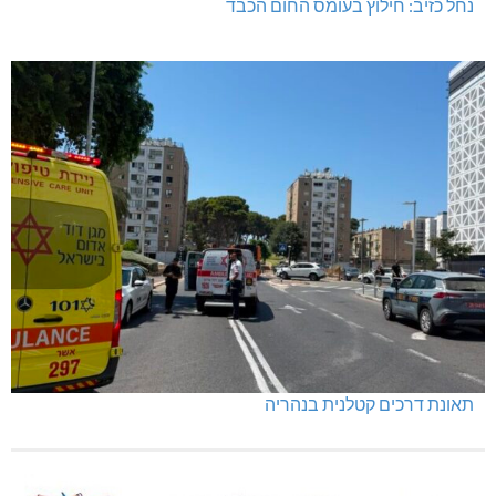
נחל כזיב: חילוץ בעומס החום הכבד
תאונת דרכים קטלנית בנהריה