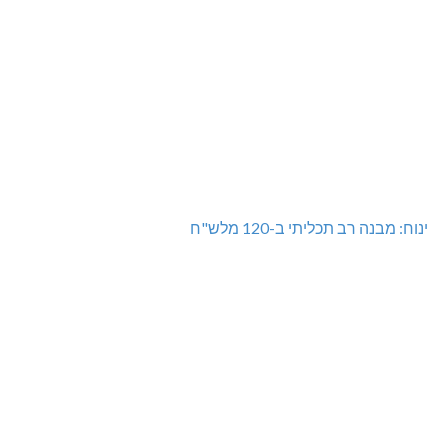
ינוח: מבנה רב תכליתי ב-120 מלש"ח