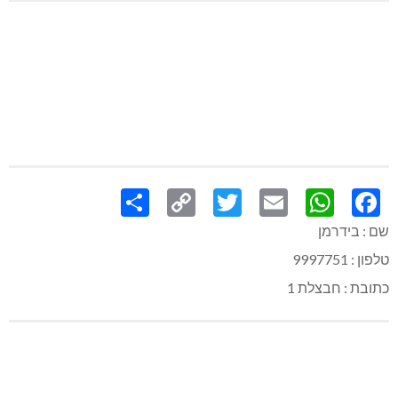
Share
Copy
Twitter
WhatsApp
Email
Facebook
Link
שם : בידרמן
טלפון : 9997751
כתובת : חבצלת 1