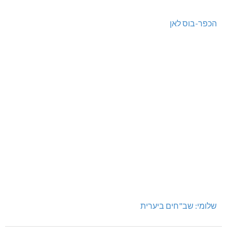
הכפר-בוס לאן
שלומי: שב"חים ביערית