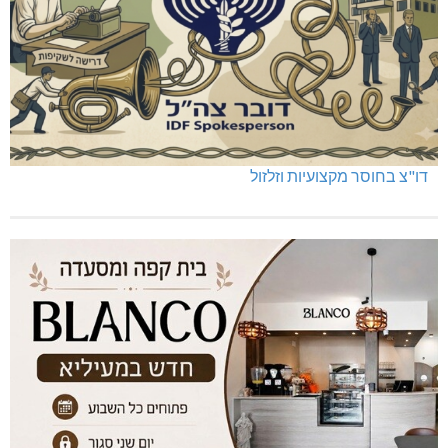
דו"צ בחוסר מקצועיות וזלזול