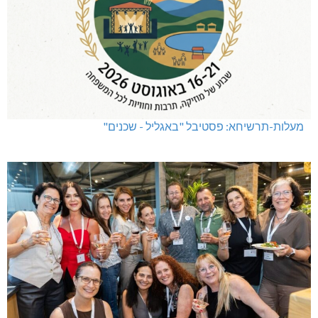
מעלות-תרשיחא: פסטיבל "באגליל - שכנים"