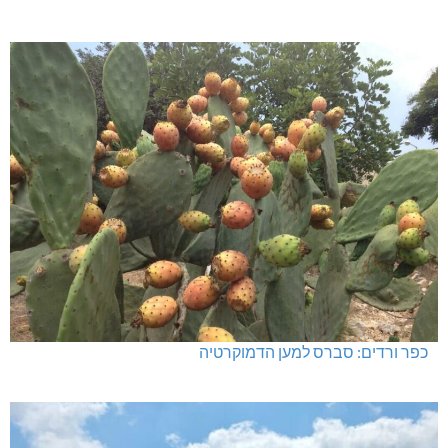
כפר ורדים: סברס למען הדמוקרטיה