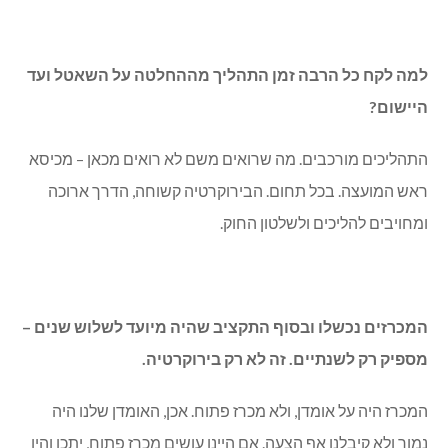
למה לקח כל הרבה זמן התהליך מההחלטה על השאטל ועד
היישום?
התהליכים מורכבים. מה שרואים משם לא רואים מכאן – מכיסא
ראש המועצה. בכל תחום. הבירוקרטיה קשוחה, הדרך ארוכה
ומחויבים להליכים ולשלטון החוק.
המכרזים נכשלו ובסוף התקציב שהיה מיועד לשלוש שנים –
מספיק רק לשנתיים. זה לא רק בירוקרטיה.
המכרז היה על אומדן, ולא מכרז פתוח. אכן, האומדן שלנו היה
נמוך ולא קיבלנו אף הצעה. אם היינו עושים מכרז פתוח, יתכן והיו