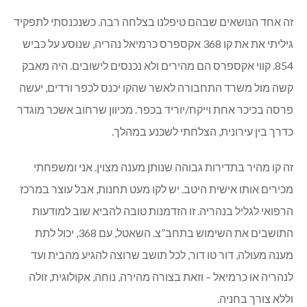
זה אחד הנושאים שבהם טיפלנו בצלחה רבה. כשנכנסתי לתפקיד
גיליתי את את קו 368 אקספרס כרמיאל נהריה, שנוסע על כביש
854. קווי אקספרס הם מהירים ולא נכנסים לישובים. היה מאבק
קשה מול משרד התחבורה לאשר שהקו יכנס לכפר ורדים, יעשה
פרסה בכיכר אחת וייקח/יוריד בכפר. מכיוון שרחוב אשכר מוגדר
כדרך בין עירונית, הצלחתי לשכנע במהלך.
זה קו מהיר בתדירות גבוהה שנותן מענה מצוין. אני ומשפחתי
מכירים אותו אישית היטב. יש לקו מעט תחנות, אבל עוצר במרכז
הרפואי לגליל בנהריה. זו הזדמנות טובה להביא שוב למודעות
התושבים את השימוש בתחב”צ. השאטל, עם 368, יכול לתת
מענה מעולה, דור טו דור, לכל תושב שרוצה להגיע מהבית ועד
לנהריה או כרמיאל – וזאת בצורה מהירה, נוחה, אקולוגית, זולה
וללא צורך בחניה.