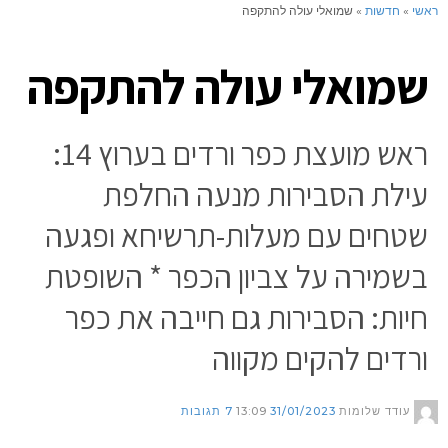
ראשי
»
חדשות
»
שמואלי עולה להתקפה
שמואלי עולה להתקפה
ראש מועצת כפר ורדים בערוץ 14:
עילת הסבירות מנעה החלפת
שטחים עם מעלות-תרשיחא ופגעה
בשמירה על צביון הכפר * השופטת
חיות: הסבירות גם חייבה את כפר
ורדים להקים מקווה
עודד שלומות
31/01/2023
13:09
7 תגובות