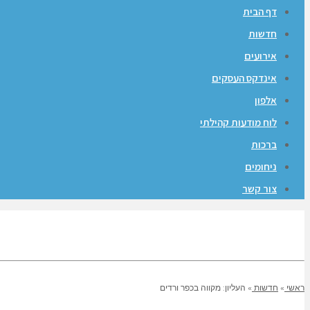
דף הבית
חדשות
אירועים
אינדקס העסקים
אלפון
לוח מודעות קהילתי
ברכות
ניחומים
צור קשר
ראשי
»
חדשות
»
העליון: מקווה בכפר ורדים