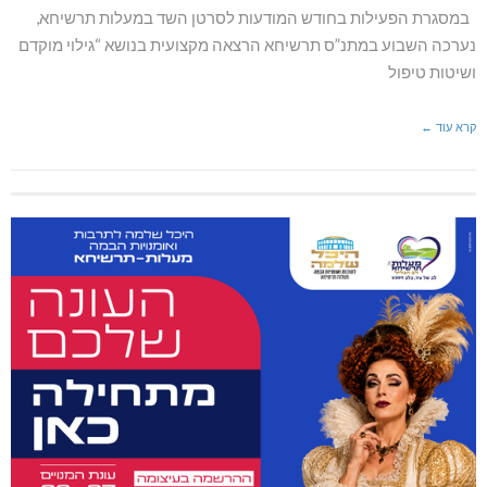
במסגרת הפעילות בחודש המודעות לסרטן השד במעלות תרשיחא,
נערכה השבוע במתנ”ס תרשיחא הרצאה מקצועית בנושא “גילוי מוקדם
ושיטות טיפול
קרא עוד ←