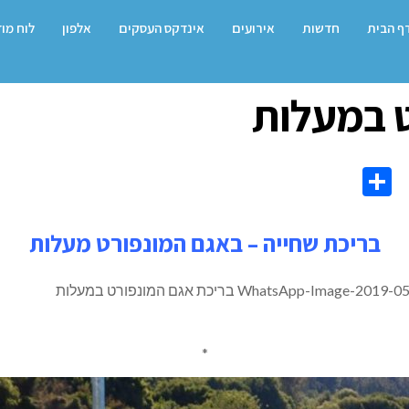
ף הבית
חדשות
אירועים
אינדקס העסקים
אלפון
לוח מו
ט במעלות
Share
Co
L
בריכת שחייה – באגם המונפורט מעלות
*