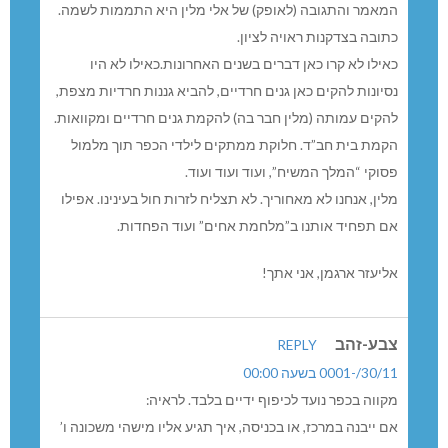
מאמר והתגובה (לאופק) של אלי מלין היא התממות לשמה.
תובה בצדקנות ראויה לציון.
אילו לא קרו כאן דברים בשנים האחרונות.כאילו לא היו
סיונות להקים כאן גנים חרדיים, להביא גננות חרדיות מצפת,
הקים עמותה (מלין חבר בה) להקמת גנים חרדיים ומקוואות.
קמת בית חב”ד. חלוקת ממתקים לילדי הכפר תוך מלמול
סוקי “המלך המשיח”, ועוד ועוד ועוד.
לין, אנחנו לא מאחוריך. לא תצליח לזרות חול בעינינו. אפילו
ם תפחיד אותנו ב”מלחמת אחים” ועוד הפחדות.
ליעזר ארגמן, אני אתך!
בע-זהב
REPLY
30//-0001 בשעה 00:00
קווה בכפר נועד לכיפוף ידיים בלבד. לראיה:
ם ייבנה במרכז, או בכניסה, איך תגיע אליו מישהי משכונה ו’