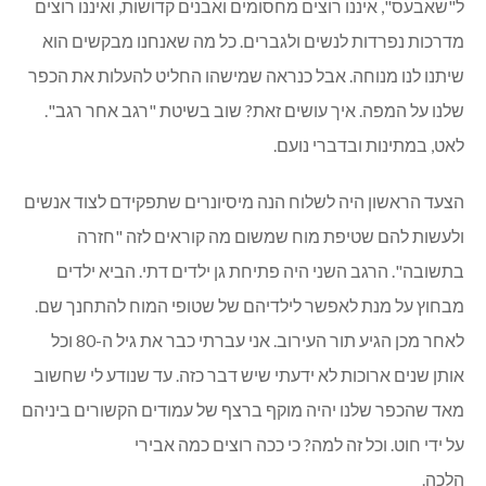
עס", איננו רוצים מחסומים ואבנים קדושות, ואיננו רוצים
ת נפרדות לנשים ולגברים. כל מה שאנחנו מבקשים הוא
 לנו מנוחה. אבל כנראה שמישהו החליט להעלות את הכפר
על המפה. איך עושים זאת? שוב בשיטת "רגב אחר רגב".
במתינות ובדברי נועם.
הראשון היה לשלוח הנה מיסיונרים שתפקידם לצוד אנשים
ת להם שטיפת מוח שמשום מה קוראים לזה "חזרה
ה". הרגב השני היה פתיחת גן ילדים דתי. הביא ילדים
 על מנת לאפשר לילדיהם של שטופי המוח להתחנך שם.
לאחר מכן הגיע תור העירוב. אני עברתי כבר את גיל ה-80 וכל
שנים ארוכות לא ידעתי שיש דבר כזה. עד שנודע לי שחשוב
הכפר שלנו יהיה מוקף ברצף של עמודים הקשורים ביניהם
י חוט. וכל זה למה? כי ככה רוצים כמה אבירי
לכה.