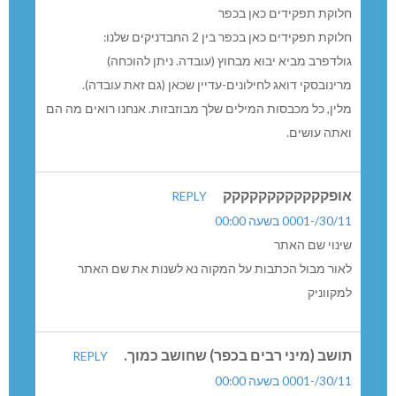
לוקת תפקידים כאן בכפר
לוקת תפקידים כאן בכפר בין 2 החבדניקים שלנו:
ולדפרב מביא יבוא מבחוץ (עובדה. ניתן להוכחה)
רינובסקי דואג לחילונים-עדיין שכאן (גם זאת עובדה).
לין, כל מכבסות המילים שלך מבוזבזות. אנחנו רואים מה הם
אתה עושים.
ופקקקקקקקקקקקק
REPLY
30//-0001 בשעה 00:00
ינוי שם האתר
אור מבול הכתבות על המקוה נא לשנות את שם האתר
מקווניק
ושב (מיני רבים בכפר) שחושב כמוך.
REPLY
30//-0001 בשעה 00:00