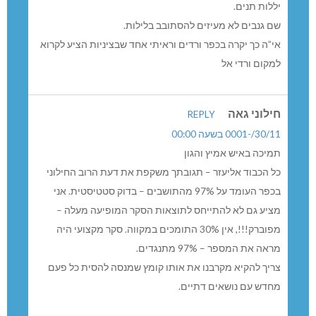
ללות תנים.
ם גנבים לא מעיזים להסתובב בלילות.
י”ה כך יקרה בכפר ורדים וראיתי אחד שבציניות הציע לקרוא
מקום ורדי אל
ילוני גאה
REPLY
30//-0001 בשעה 00:00
מיכה באיש אמיץ והגון
ל הכבוד אליעזר – תגובתך משקפת את דעת הרוב החילוני
בכפר העומד על 97% מהתושבים – בדוק סטטיסטית. אני
ציע גם לא להתייחס לתוצאות הסקר המופיעה מעלה –
מפוברק!!!, אין 30% התומכים במקווה. סקר מקצועי היה
ראה את המספר – 97% מתנגדים.
ריך להקיא מקרבנו את אותו קומץ שמנסה להסית כל פעם
חדש עם נושאים דתיים.