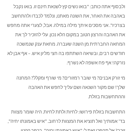
ף אתה כותב: "בואו נשים קץ לשנאת חינם זו. בואו נקבל
 את האחר, את השונה מאתנו, ונלמד לכבדו ולהתחשב
ו". אני מסכים איתך מילה במילה. אבל, לצערי אתה מחפש
הבה והרצון הטוב במקום הלא נכון. עלי להזכיר לך את
ה החברתית מן השנה שעברה. מחאת ענק שנמשכה
ם רבים, ובשיאה השתתפו בה חצי מליון איש. – אף אבן לא
! אף פח אשפה לא נשרף.
רק אבנים? מי שובר רמזורים? מי שורף ומקלל? המחנה
 שם מקור השנאה ושם עליך לחפש את האהבה
שבות בזולת.
ות בזולת פירושו: לחיות ולתת לחיות. היה שומר מצוות
מותיך ואל תוציא את המצוות לרחוב. "איש באמונתו יחיה",
 אל תהפכו זאת ל: "איש באמונתי יחיה". בכפר הקטן