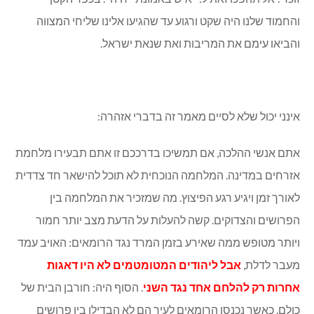
ד שלנו היה שקט ורגוע עד שהגיעו אלינו שליחי המצווה
ו עימם את המריבות ואת שנאת ישראל.
 יכול שלא לסיים מאמר זה בדברי אזהרה:
נשי ההלכה, אם תמשיכו בדרככם זו אתם תבעירו מלחמת
ם במדינה. המלחמה הנוכחית לא תוכל להישאר חד צדדית
 זמן ויגיע רגע הפיצוץ. מה שמזכיר את המלחמה בין
ים והצדוקים. קשה להעלות על הדעת מצב יותר חמור
 מטופש ממה שאירע בזמן המרד נגד הרומאים: האויב עמד
 לדלת,
אבל ליהודים המטומטמים לא היו דאגות
ת רק להלחם אחד נגד השני
. הסוף היה: חורבן הבית של
 כאשר נכנסו הרומאים לעיר הם לא הבדילו בין פרושים