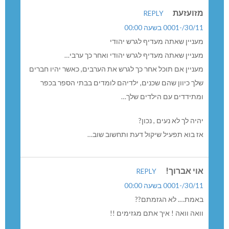
זועזעת
REPLY
30//-0001 בשעה 00:00
עניין שאתה מעדיף לגרש יהודי
עניין שאתה מעדיף לגרש יהודי ואחר כך ערבי…
עניין אם תוכל אחר כך לגרש את הערבים, כאשר יהיו חברים
לך כיוון שהם שכנים, ילדיהם לומדים בבתי הספר בכפר
מתידדים עם הילדים שלך…
היה לך לא נעים , נכון?
ז בוא תפעיל שיקול דעת ותחשוב שוב…
וי אברוך!
REPLY
30//-0001 בשעה 00:00
אמת…. לא הגזמתם??
ואה וואה ! איך אתם מגזימים !!