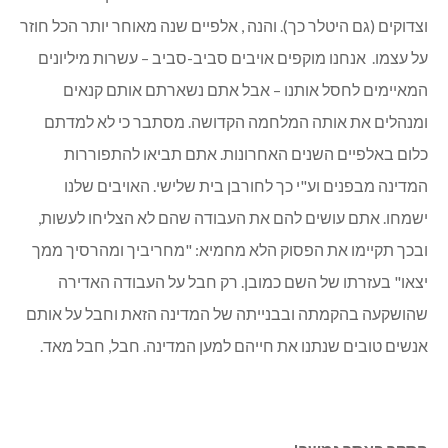
ים (גם היטלר כך). והנה , אלפיים שנה מאוחר יותר הכל חוזר
מו. אנחנו מוקפים אויבים סביב-סביב – עשרות מיליונים
מים לחסל אותנו – אבל אתם נשארתם אותם קנאים
לים את אותה המלחמה הקדושה. מסתבר כי לא למדתם
באלפיים השנים האחרונות. אתם תביאו להתפוררות
ה מבפנים וע"י כך לחורבן בית שלישי. האויבים שלנו
. אתם עושים להם את העבודה שהם לא הצליחו לעשות,
תקיימו את הפסוק הלא מחמיא: "מחריביך ומהרסיך ממך
 בעזרתו של השם כמובן. רק חבל על העבודה האדירה
עה בהקמתה ובבנייתה של המדינה הזאת וחבל על אותם
 טובים שנתנו את חייהם למען המדינה. חבל, חבל מאד.