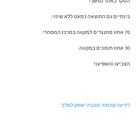
 באתר נמשך!
ים גם התוצאה כמעט ללא שינוי:
ו והשפיעו!
ה קודמת: תגובת "אופק למלין"