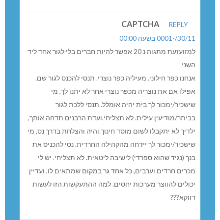
CAPTCHA
REPLY
30//-0001 בשעה 00:00
למזועזעת מתגוה נ 20 אפשר להיות חברים בלי לגור אחד ליד
שני
נחנו כפר חילוני. מעיליה כפר נוצרי. תנסי להכנס לגור שם.
פילו אם את נוצריה מכפר נוצרי אחר לא יתנו לך, מי
ישכיר/ימכור לך בית יהיה אומלל. תנסי ללכת לגור
ביתר/מודיעין עילית. לא תצליחי.ועדת הרבנים תדחה אותך,
לדיך לא יתקבלו לשום מוסד חינוך.והיה והצלחת בדרך נס, מי
ישכיר/ימכור לך יידחה מהקהילה החרדית. נסי להכניס את
נך (נגיד שהוא ספרדי) לישיבה ליטאית. לא תצליחי. יש לי
כרים חרדים וערבים, כל אחד גר במקום שמתאים לו, ועדיין
כולים להווצר מערכות יחסים. למה ההתעקשות הזו לעשות
ווקא???