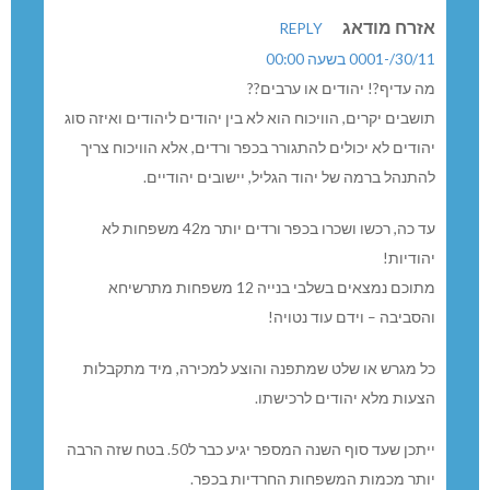
זרח מודאג
REPLY
30//-0001 בשעה 00:00
ה עדיף?! יהודים או ערבים??
ושבים יקרים, הוויכוח הוא לא בין יהודים ליהודים ואיזה סוג
הודים לא יכולים להתגורר בכפר ורדים, אלא הוויכוח צריך
התנהל ברמה של יהוד הגליל, יישובים יהודיים.
עד כה, רכשו ושכרו בכפר ורדים יותר מ42 משפחות לא
הודיות!
מתוכם נמצאים בשלבי בנייה 12 משפחות מתרשיחא
הסביבה – וידם עוד נטויה!
ל מגרש או שלט שמתפנה והוצע למכירה, מיד מתקבלות
צעות מלא יהודים לרכישתו.
ייתכן שעד סוף השנה המספר יגיע כבר ל50. בטח שזה הרבה
ותר מכמות המשפחות החרדיות בכפר.