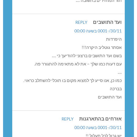
ור המחזירים בתשובה ….
עד התושבים
REPLY
30//-0001 בשעה 00:00
יפרדות
סתר גוטליב היקרה!!!
שם ועד התושבים ברצוני להודיעך כי ….
ם דעות כמו שלך – את לא מתאימה להתגורר פה.
…
מו כן, אנו סייע לך למצוא מקום בו תוכלי להשתלב כראוי.
ברכה
עד התושבים
זרחים בהתארגנות
REPLY
30//-0001 בשעה 00:00
ש גבול לכל תעלול !!