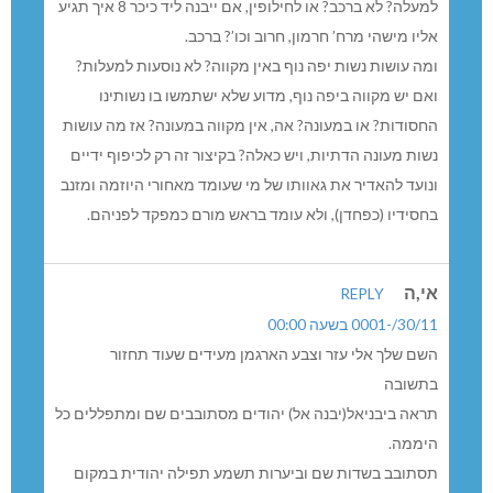
למעלה? לא ברכב? או לחילופין, אם ייבנה ליד כיכר 8 איך תגיע
ליו מישהי מרח’ חרמון, חרוב וכו’? ברכב.
מה עושות נשות יפה נוף באין מקווה? לא נוסעות למעלות?
אם יש מקווה ביפה נוף, מדוע שלא ישתמשו בו נשותינו
חסודות? או במעונה? אה, אין מקווה במעונה? אז מה עושות
שות מעונה הדתיות, ויש כאלה? בקיצור זה רק לכיפוף ידיים
נועד להאדיר את גאוותו של מי שעומד מאחורי היוזמה ומזנב
חסידיו (כפחדן), ולא עומד בראש מורם כמפקד לפניהם.
י,ה
REPLY
30//-0001 בשעה 00:00
שם שלך אלי עזר וצבע הארגמן מעידים שעוד תחזור
תשובה
ראה ביבניאל(יבנה אל) יהודים מסתובבים שם ומתפללים כל
יממה.
סתובב בשדות שם וביערות תשמע תפילה יהודית במקום