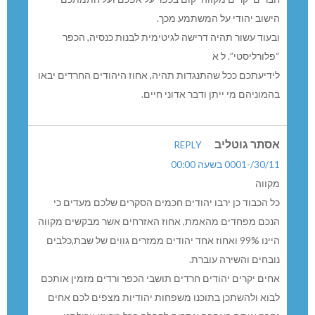
ישוב יהודי על המשתמע מכך.
בעוד עשור תהיה דרישה לגיטימית לבנות כנסיה, הכפר
פלורליסטי”. ל א
ידיעתכם ככל שהתנגדות תהיה, אחוז היהודים החרדים יבאו
המוניהם מי ייתן ודבר אדוני חיים.
סתר גוטליב
REPLY
30//-0001 בשעה 00:00
קווה
ל הכבוד כן ירבו יהודים חכמים הסקרים שלכם מעדים כי
נכם מפחדים מהאמת, אחוז האזרחים אשר מבקשים מקווה
היינו 99% ואחוז אחד יהודים ממזרים גווים של שבת,כלבים
ובחים והשירה עוברת.
חים יקרים יהודים חרדים תושבי הכפר ורדים מזמין אותכם
בוא ולהשתכן בתוכנו משפחות יהודיות מצפים לכם אחים