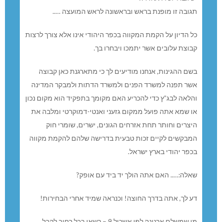
גובה זו מופנת בראש ובראשונה לראש המועצה …..
ל הדיון על הקמת המקווה בכפר היהודי אינו אלא צורך לרצות
בוצת עלובים אשר יתמכו ויבחרו בך.
שם ההגינות, אנחנו מודיעים לך כי מתארגנת כאן קבוצה
שר תפנה למשרד הפנים ולמשרד הדתות ולמבקר המדינה
הלאה לבג”ץ כדי להכריע האם מקומך בתפקיד הוא מקום נכון
ו שמא אתה פועל ממקום גזעני ואנטי-דמוקרטי ומלבה את
יצרים וחותר תחת אזרחים הגונים, ישרים, שומרי חוק
מבקשים לקיים זכות טבעית בדרישה שלהם להקמת מקווה
כפר יהודי בארץ ישראל.
אלה:….. האם אתה הולך יד ביד עם אופק?
ע לך, אתה בדרך החוצה! וכנראה שמיד אחרי הבחירות!
מי שמשלם ארנונה לפי אשכול 9 – רשאי בכל רחוב לקבל