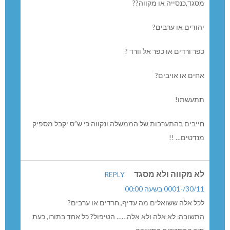
סגד,כנסייה או מקווה??
הודים או ערבים?
פר ורדים או כפר אל וורד ?
חים או אויבים?
תעשתו!
ייבים בהתערבות של הממשלה ונקווה כי ש”ס יקבל מספיק
נדטים… !!
א מקווה ולא מסגד
REPLY
30//-0001 בשעה 00:00
כל אלה ששואלים מה עדיף, חרדים או ערבים?
תשובה: לא אלה ולא אלה…… הטיפול? כל אחד בתורו, כעת