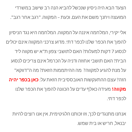
הבא היה ניסיון שנכשל להביא הנה רב שישב במשרדי
ה ויחנך משם את העם. וכעת – המקווה. "רגב אחר רגב".
קירי, המלחמה איננה על המקווה. המלחמה היא נגד הניסיון
 את הכפר שלנו לכפר דתי. מדוע צרכני המקווה אינם יכולים
לנסוע 7 דקות למעלות? האם לתושבי צפון ת"א יש מקווה ליד
 האם תושבי אחוזה ודניה על הכרמל אינם צריכים לנסוע
ת להגיע למקווה? מה ההיתממות הזאת? מה ה"דווקא"
 עצם ההתעקשות האובססיבית הזאת על:
כאן בכפר יהיה
ה!
מעידה כאלף עדים על הכוונה להפוך את הכפר שלנו
דתי.
 מתנגדים לכך, וזו זכותנו הלגיטימית. אין אנו רוצים להיות
, חריש או בית שמש.