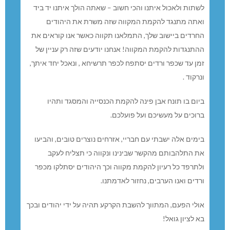
שתות ולאכול איתנו והכי חשוב – שאתה הולך איתנו יד ביד
אתה מתנגד להקמת המקווה שזה משרת את היהודים
חרדים ביישוב שלך, התמלאנו תקווה כאשר אנו קוראים את
התנגדות להקמת המקווה! אנחנו יודעים שזה רק עניין של
מן עד שכפר ורדים יסתפח לכפר תרשיחא , ונאכל יחד איתך,
נרקוד .
יום בו תונח אבן פינה להקמת הכנסייה והמסגד ותהיו
רוכים על מעשיכם ועל פועלכם.
ימים אלה ישבתי עם חבריי, אזרחים נוצרים טובים, והביעו
ת התלהבותם מהקשר שבינינו ונקווה כי תצליח לעקב
לתרפד כל רעיון להקמת מקווה וכך היהודים יסתלקו מכפר
רדים ואנו הערבים, נחזור לאדמתנו.
ולי הפעם, המתווך להשבת הקרקע תהיה על ידי יהודים ובכך
א לציון גואל!