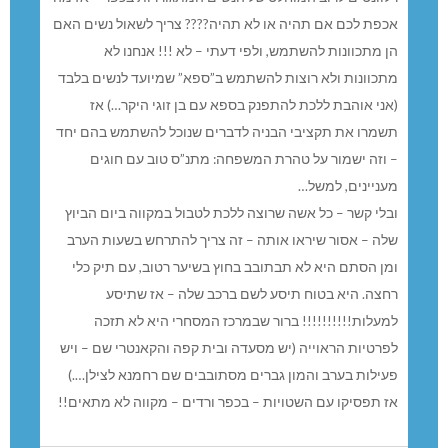
כפת לכם אם תהיה או לא תהיה???? צריך לשאול נשים האם
ן מתכוונות להשתמש, ולפי דעתי – לא !!! אנחנו לא
תכוונות ולא רוצות להשתמש ב”ספא” שמיועד לנשים בלבד
אני אוהבת ללכת להתפנק בספא עם בן זוגי היקר…) אז
שמרו את תקציבי הבניה לדברים שנוכל להשתמש בהם יחד
 וזה ישמור על טהרת המשפחה: מתנ”ס טוב עם חוגים
עניינים, למשל…
בלי קשר – כל אשה שרוצה ללכת לטבול במקווה ביום הביוץ
לה – אסור שיראו אותה – זה צריך להתרחש בשעות הערב
מן הסתם היא לא תבתובב בחוץ בשיער רטוב, עם תיק כלי
חצה. היא בטוח תיסע לשם ברכב שלה – אז שתיסע
מעלות!!!!!!!!!! ברור שבמרכז המסחרי היא לא תזכה
פרטיות הראוייה (יש מסעדה ובית קפה והקאנטרי שם – ויש
עילות בערב והמון גברים מסתובבים שם רחמנא לצילן….)
ז תפסיקו עם השטויות – בכפר ורדים – מקווה לא מתאים!!