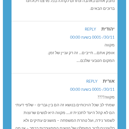
חבק אותם באהבה ונתרום לקהלה בכל מרצנו ויכולתנו
רוכים הבאים.
הודית
REPLY
30//-0001 בשעה 00:00
קווה
ופק אתם… חייבים… זה רק עניין של זמן.
מקום הטבעי שלכם….
ורית
REPLY
30//-0001 בשעה 00:00
קווה????
מתי לב שכל הויכוחים בנושא זה הם בין גברים – שלפי דעתי
ם לא קהל היעד לתכנית זו…. מקווה היא לנשים שרוצות
שמור נידה, ועל טהרת המשפחה – מושגים עתיקים ולא
לוונטים לרוב המוחלט של הנשים המתגוררות בכפר – אז מה