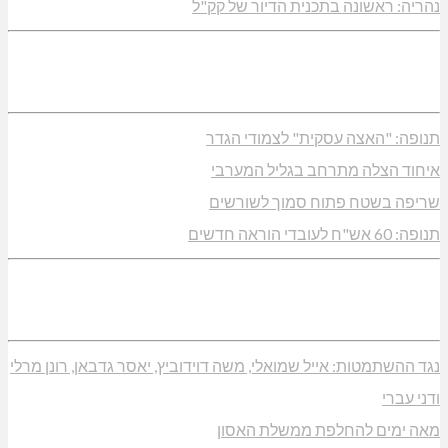
נהריה: ראשונה בתכנית הדיור של קק"ל
תנופה: "האצה עסקית" לצמודי הגדר
איחוד הצלה מתרחב בגליל המערבי
שריפה בשטח פתוח סמוך לשורשים
תנופה: 60 אש"ח לעובדי הוראה חדשים
נגד ההשתמטות: אייל שמואלי, משה דוידוביץ, יאסר גדבאן, רונן מרלי
ודני עברי
מאה ימים להחלפת ממשלת האסון