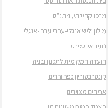
בית הכנסת האורתודוקסי
מרכז קהילתי, מתנ"ס
מילון וליש אנגלי-עברי עברי-אנגלי
נתיב אקספרס
הועדה המקומית לתכנון ובניה
קונסרבטוריון כפר ורדים
אריחים מצוירים
תאגיד המים מעיינות זיו