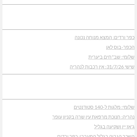
כפר ורדים: המצא מנוחה נכונה
הכפר-בוס לאן
שלומי: שב"חים ביערית
שישי 31/7/26: אין רכבות לנהריה
שלומי: מלגות ל-140 סטודנטים
נהריה: חנוכת מרפאת עין שרה בקניון עופר
ג'אז יין ושקיעה בגליל
השכר הגבוה בגליל המערבי: כפר ורדים