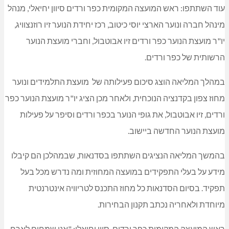
עוד השתתפו: ראש המועצה המקומית כפר ורדים סיוון יחיאלי, מנהל
מינהל חברה ונוער הארצי יוסי כיטוב, רכז יחידת הנוער זיו רוזנצוויג,
יו"ר מועצת הנוער כפר ורדים זיו אבוטבול, וחברי מועצת הנוער
הרשותית של כפר ורדים.
במהלך המליאה הוצג סיכום פעילותה של מועצת התלמידים ונוער
מחוז צפון בקדנציה הנוכחית, ולאחר מכן הציג יו"ר מועצת הנוער כפר
ורדים, זיו אבוטבול, את גופי הנוער בכפר ורדים וסיפר על פעילות
מועצת הנוער החדשה ביישוב.
בהמשך המליאה הנציגים השתתפו בסדנאות, שבמהלכן הם קיבלו
מידע על בעלי התפקידים במועצה המחוזית ומה נדרש מכל בעל
תפקיד. בסיום הסדנאות כל מחוז התכנס לטריוויה אינטרנטית
מיוחדת ולאחריה נכתב תקנון הבחירות.
ראש המועצה המקומית כפר ורדים, סיון יחיאלי: "אנו שמחים לארח