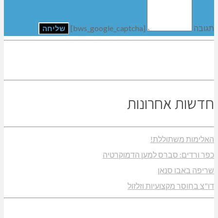
תגובה
[bws_google_captcha]
חדשות אחרונות
האלימות משתוללת!
כפר ורדים: סברס למען הדמוקרטיה
שריפה באבו סנאן
דו"צ בחוסר מקצועיות וזלזול