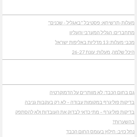
מעלות-תרשיחא: פסטיבל "באגליל - שכנים"
מתחברים: הגליל המערבי והעליון
מכבי מעלות: 13 מדליות באליפות ישראל
היכל שלמה, מעלות: עונת 26-27
גם בחום הכבד: לא מוותרים על הדמוקרטיה
בדיקות פוליגרף במקומות עבודה – לא רק בעקבות גניבה
בדיקות פוליגרף – מתי כדאי לבדוק את העובדות ולא להסתפק
בהשערות?
נחל כזיב: חילוץ בעומס החום הכבד