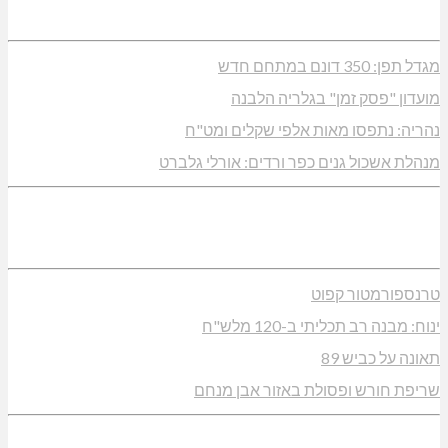
מגדל תפן: 350 דונם במתחם חדש
מועדון "פסק זמן" בגלריה הלבנה
נהריה: נתפסו מאות אלפי שקלים ומט"ח
מנהלת אשכול גנים כפר ורדים: אורלי גלברט
טרנספורמטור קפוט
ינוח: מבנה רב תכליתי ב-120 מלש"ח
תאונה על כביש 89
שריפת חורש ופסולת באזור אבן מנחם