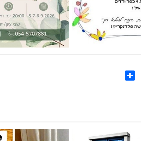
Share
Co
L