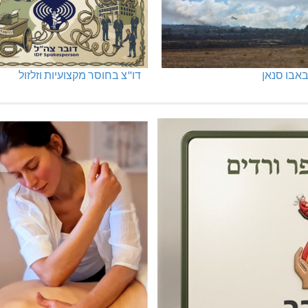
אבו סנאן
דו"צ בחוסר מקצועיות וזלזול