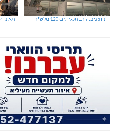
ינוח: מבנה רב תכליתי ב-120 מלש"ח
תאונה על