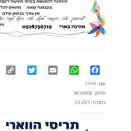
py
Twitter
Email
WhatsApp
Facebook
ink
שם : לויירר
טלפון : 9574000
כתובת : דולב 23