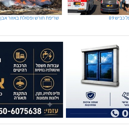
 כביש 89
שריפת חורש ופסולת באזור אבן