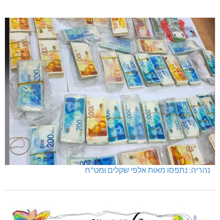
נהריה: נתפסו מאות אלפי שקלים ומט"ח