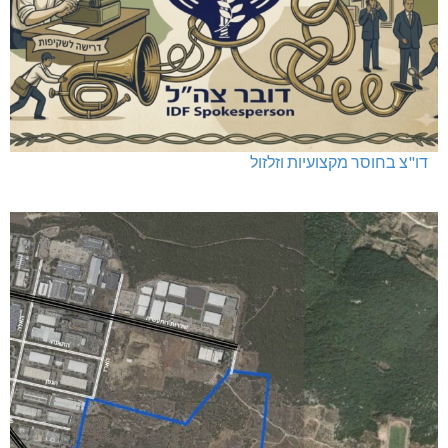
דו"צ בחוסר מקצועיות וזלזול