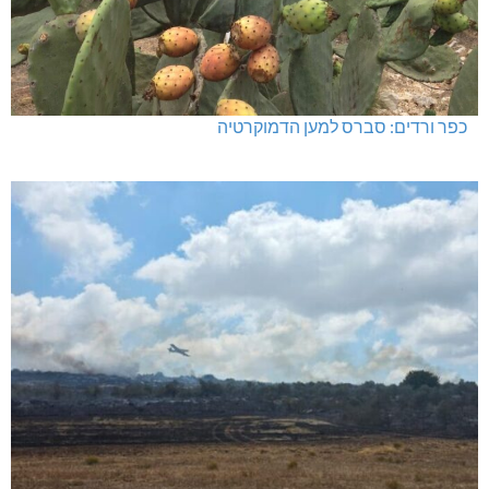
כפר ורדים: סברס למען הדמוקרטיה