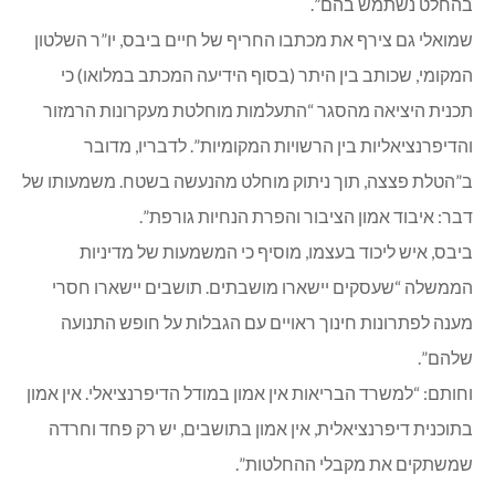
בהחלט נשתמש בהם”.
שמואלי גם צירף את מכתבו החריף של חיים ביבס, יו”ר השלטון
המקומי, שכותב בין היתר (בסוף הידיעה המכתב במלואו) כי
תכנית היציאה מהסגר “התעלמות מוחלטת מעקרונות הרמזור
והדיפרנציאליות בין הרשויות המקומיות”. לדבריו, מדובר
ב”הטלת פצצה, תוך ניתוק מוחלט מהנעשה בשטח. משמעותו של
דבר: איבוד אמון הציבור והפרת הנחיות גורפת”.
ביבס, איש ליכוד בעצמו, מוסיף כי המשמעות של מדיניות
הממשלה “שעסקים יישארו מושבתים. תושבים יישארו חסרי
מענה לפתרונות חינוך ראויים עם הגבלות על חופש התנועה
שלהם”.
וחותם: “למשרד הבריאות אין אמון במודל הדיפרנציאלי. אין אמון
בתוכנית דיפרנציאלית, אין אמון בתושבים, יש רק פחד וחרדה
שמשתקים את מקבלי ההחלטות”.