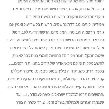
“חוסר מקצועיות של הרשות במלחמת התחלואה והאמון
ברשות? אז ככה, אנשי הרשויות וצוותיהם מכירים מקרוב את
מוקדי התחלואה ומקורם, הרשות מבצעת תחקירים
אפידימיולוגים ומבודדת נחשפים, הרשות בקשר יעיל ואמין עם
גורמי הרפואה והביטחון המקומיים, הרשות יודעת לעבוד מול
הצבא טוב מכולם, הרשות הכי קרובה אינטימית לתושב ועוד ועוד.
אבל הכי חשוב ! לתושבים יהיה תמריץ לשמור על רשות ירוקה.
שיטת המקל והגזר מכירים? בחנויות חומרי בניה כבר לא ניתן
להשיג מקלות ומולם מלאי אדיר של גזרים בחנויות הירקנים…..,
בכפר ורדים כשניתן היה בילינו במופעים אינטימיים, התפללנו
קהילתית, למדנו בקפסולות , נפגשו הותיקים בפארקים פתוחים,
הילדים והנוער קיימו פעולות למידה וספורט אפורמלי והכי חשוב
:התושבים תרמו לכלכלת ישראל ביציאה לעבודה . ו……עד
שנגמרו הגזרים, ולמקלות בשלב זה אין צורך, כשיהיה צורך