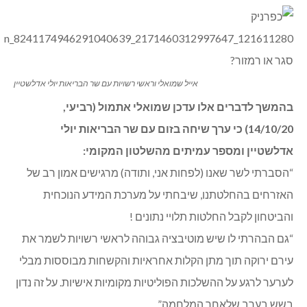
אייל שמואלי וראשי רשויות עם שר הבריאות יולי אדלשטיין
בהמשך לדברים אלו עדכן שמואלי אתמול (רביעי,
14/10/20) כי ערך שיחה בזום עם שר הבריאות יולי
אדלשטיין ומספר עמיתים מהשלטון המקומי:
“הסברתי לשר שאנו (לפחות אני, ותודה) מרגישים אמון רב של
האזרחים בהחלטתנו, שיבחתי על מערכת המידע הנוכחית
והביטחון לקבל החלטות תלויי נתונים !
“גם הבהרתי לו שיש מוטיבציה גבוהה לראשי רשויות לשמר את
עירם ירוקה תוך מתן הקלות אחראיות והקשחות מבוססות מבלי
לערער לרגע על ההשלכות הפוליטיות מקומיות אישיות. על זה נדון
בשש בערב שלאחר המלחמה”.