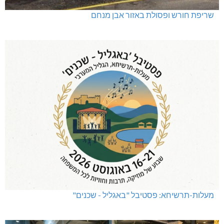
שריפת חורש ופסולת באזור אבן מנחם
מעלות-תרשיחא: פסטיבל "באגליל - שכנים"