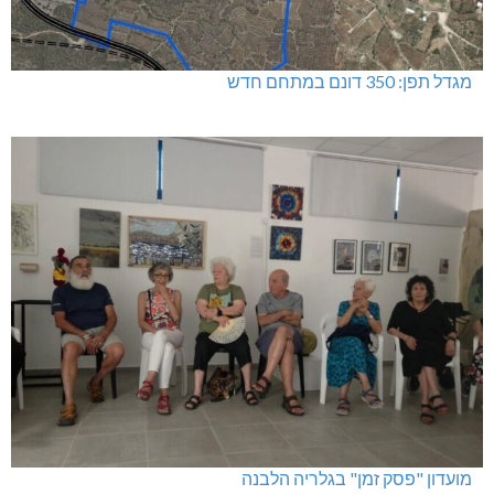
מגדל תפן: 350 דונם במתחם חדש
מועדון "פסק זמן" בגלריה הלבנה