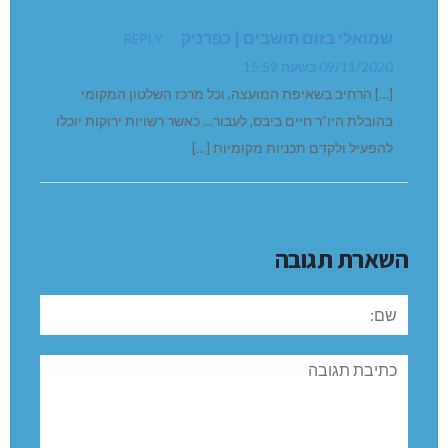
שמואלי בזום תושבים | כפרניק
REPLY
09/11/2020 בשעה 15:59
[…] הרחיב בשאיפת המועצה, וכל מרכז השלטון המקומי
בהובלת היו”ר חיים ביבס, לעבור… כאשר רשויות ירוקות יוכלו
להפעיל ולקדם תכניות מקומיות […]
השארת תגובה
שם:
תגובה