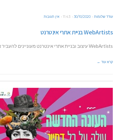
עודד שלומות
30/10/2020
11:43
אין תגובות
WebArtists בניית אתרי אינטרנט
WebArtists עיצוב ובניית אתרי אינטרנט מעוניינים להעביר את העבודה שלכם לאונליין? צריכים אתר אינטרנט נגיש ונוח? רוצים שימצאו אתכם בגוגל?
קרא עוד ←