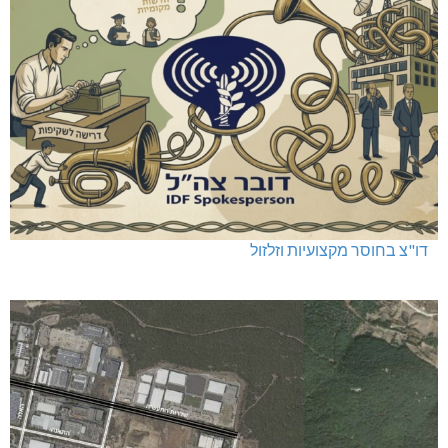
דו"צ בחוסר מקצועיות וזלזול