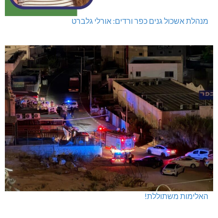
מנהלת אשכול גנים כפר ורדים: אורלי גלברט
האלימות משתוללת!