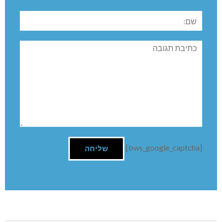
שם:
תגובה
[bws_google_captcha]