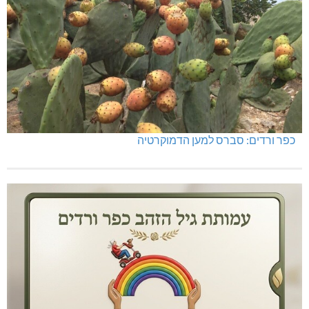
כפר ורדים: סברס למען הדמוקרטיה