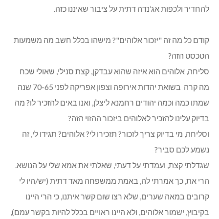
להחדיר ולכפות אג’נדה דתית על ציבור שאיננו כזה.
קודם כל מה זה "יזכור אלוהים"? מישהו בכלל חשב מה משמעות
הטכסט הזה?
סליחה, אלוהים הוא איזה שהוא עבדקן, קצת סנילי, שאולי שכח
מה קרה בשואת יהדות אירופה וצפון אפריקה לפני 70-65 שנה
שמתו כמה וכמה יהודים רחמנא ליצלן, ואנו באים להזכיר לו? מה
בדיוק עלינו להזכיר לאלוהים ביזכור ההזוי הזה?
וסליחה, מי בדיוק צריך לזכור? תזכירו לי? אלוהים? תגידו לי, זה
נשמע לכם סביר?
שגדלתי קצת, ועמדתי על דעתי, שאלתי את אמא שלי על הנושא.
הרי את, כך אמרתי לה, באמת ממשפחה מאד דתית (יש/היו לי
קרובים במאה שערים, שלא רצו שום קשר איתנו, כי הרי היינו
בקיבוץ, ישמור אלוהים, ולא היינו ראויים בכלל להיות בקשר עמם),