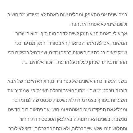
כמה שנים אני מתאפק, ומחליט שזה באמת לא מי יודע מה חשוב,
ולשם שינוי לא אפתח את הפה.
אך אולי באמת הגיע הזמן לשים לדבר הזה סוף, והוא ה"יזכור"
המשונה, אם לא נאמר הביזארי, האבסורדי והמקומם עד בכי
שמקריאים בטכס יום השואה בכפר ורדים, שמתחיל במילים הכי
ההזויות ביותר שניתן לעלות על הדעת: "יזכור אלוהים….".
בשני העשורים הראשונים של כפר ורדים, הוקרא היזכור של אבא
קובנר. טכסט מ"שם", מתוך הצער וההלם האינסופי, שמזקיר את
השערות בעורף בצמרמורת לא נשלטת, טכסט שהולם ומדבר
וממלא את תפקידו כיזכור אוטנטי ומוחשי. אך פתאום רוח חדשה
מנשבת, בשנים האחרונות הובא לכאן הטכסט הדתי ההזוי
והתלוש הזה, שלא שייך לכלום, ולא מתחבר לכלום, ודאי לא לזכר