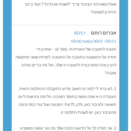
שעל נושא כזה הציבור צריך “לשנות אג’נדות”? ועוד ביום
הזיכרון לשואה?
אברום רותם
REPLY
30/11/-0001 בשעה 00:00
תגובה לתגובה של האורח/ת- (מס’ 6) – אחרון ודי
תודה על ההשקעה בתגובה על התגובה, למרות שאני מתקשה
להבין את המוטיבציה לתגובה זו שלך, ועל מה בדיוק את/ה
מגן/ה?
.
1. לא ברור לי למה זה חשוב מדוע התקבלה ההחלטה הזאת.
העובדה היא שזה נעשה בחוסר חשיבה, הלימה ורגישות ליום
השואה ולציבור כאן, ולכן, לדעתי הצנועה שול עוד כמה וכמה
מהציבור כאן, יש לשנות החלטה זו.
.
2. אני מודה לך על הדאגה הכנה שלך מה אני עושה ומשקיע