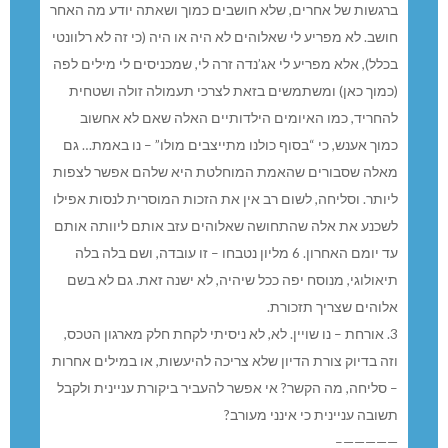
ברגשות של אחרים, שלא חושבים כמוך ושאתה יודע מה האחר
חושב. לא מפריע לי שאלוהים לא היה או היה (כי זה לא רלוונטי
בכלל), אלא מפריע לי אג’נדה זרה לי, שמכניסים לי מילים לפה
(כמוך כאן) ומשתמשים בזאת לצרכי תעמולה זולה ושטחית
להחריד, כמו האיומים הילדותיים האלה שאם לא אחשוב
כמוך אענש, כי “בסוף כולנו מתייצבים מולו” – נו באמת… גם
מאלה שסבורים שהאמת המוחלטת היא שלהם אפשר לצפות
ליותר. וסליחה, לשום רב אין את הזכות המוסרית לנסות אפילו
לשכנע את אלה שהתחושה שאלוהים עזב אותם ליוותה אותם
עד יומם האחרון. 6 מליון נטבחו – זו עובדה, ושם בלה בלה
תיאולוגי, מנוסח יפה ככל שיהיה, לא ישנה זאת. גם לא בשם
אלוהים שצריך תזכורת.
3. אורחת – נו שויין. לא, לא ניסיתי לקחת חלק מארגון הטכס,
וזה בדיוק צורת הדיון שלא צריכה להיעשות, או במילים אחרות
– סליחה, מה הקשר? אי אפשר להעביר ביקורת עניינית ולקבל
תשובה עניינית כי אינני מעורב?
—————–