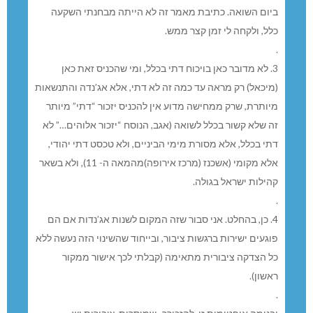
ביום השואה. כתיבת מאמר זה לא הייתה מבחנתי השקעה
כלל, ולקחה לי זמן קצר ממש.
.
3. לא מדובר כאן בויכוח דתי בכלל, ומי שהכניס זאת כאן
(מיכאל) רק מראה עד כמה זה לא דתי, אלא אג’נדה והתנשאות
מיותרת, שרק ממחישה מדוע אין להכניס יזכור “דתי” מיותר
זה שלא קשור בכלל לשואה (אגב, הנוסח “יזכור אלוהים…” לא
דתי בכלל, אלא מסורת מימי הביניים, ולא טכסט דתי יהודי,
אלא מקומי (אשכנז (מרכז אירופה)מהמאה ה- 11), ולא בשאר
קהילות ישראל בגולה.
.
4. כן, בהחלט. אני סבור שזה המקום לשנות אג’נדות אם הם
פוגעים ישירות ברגשות ציבור, ובייחוד שהשינוי הזה נעשה ללא
כל הצדקה ציבורית מתאימה (קבלתי לכך אישור ממקור
ראשון).
.