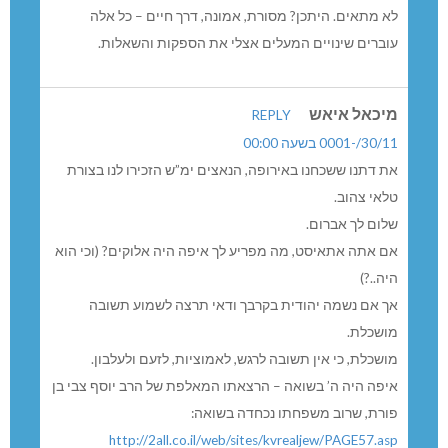
לא מתאים. היתכן? מסורת, אמונה, דרך חיים – כל אלה
עוברים שינויים המעלים אצלי את הספקות והשאלות.
מיכאל איאש
REPLY
30/11/-0001 בשעה 00:00
את דתנו ששכחנו באירופה, הנאצים ימ”ש הזכירו לנו בצורת
טלאי צהוב.
שלום לך אברום.
אם אתה אתאיסט, מה מפריע לך איפה היה אלוקים? (וכי הוא
היה..?)
אך אם נשמה יהודית בקרבך ודאי תרצה לשמוע תשובה
מושכלת.
מושכלת, כי אין תשובה לרגש, לאמוציות, לזעם ולעלבון.
איפה היה ה’ בשואה – הרצאתו המאלפת של הרב יוסף צבי בן
פורת, שרוב משפחתו נכחדה בשואה:
http://2all.co.il/web/sites/kvrealjew/PAGE57.asp