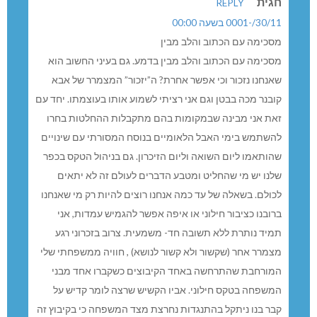
חגית
REPLY
30/11/-0001 בשעה 00:00
מסכימה עם הכתוב והלב מבין
מסכימה עם הכתוב והלב מבין בדמע. גם בעיני החשוב הוא
שאנחנו נזכור וכי אפשר אחרת? ה”יזכור” המצמרר של אבא
קובנר מכה בבטן וגם אני רציתי לשמוע אותו בעוצמתו. יחד עם
זאת אני מבינה שבמקומות בהם מתקבלות ההחלטות בחרו
להשתמש בימי האבל הלאומיים בנוסח המסורתי עם שינויים
שהותאמו ליום השואה וליום הזיכרון. גם בניהול הטקס בכפר
שלנו יש מי שהחליט ומטבע הדברים לעולם זה לא יתאים
לכולם. בשאלה של עד כמה אנחנו רוצים להיות רק מי שאנחנו
ברובנו כציבור חילוני או איפה אפשר להגמיש עמדות, אני
תמיד נותרת ללא תשובה חד- משמעית. צרוב בזכרוני רגע
מצמרר אחר (שקשור ולא קשור לנושא) , חוויה ממשפחתי שלי
המורחבת שהתרחשה באחד הקיבוצים כשקברו אחד מבני
המשפחה בטקס חילוני. אביו הקשיש שרצה לומר קדיש על
קבר בנו ניתקל בהתנגדות נחרצת מצד המשפחה כי בקיבוץ זה