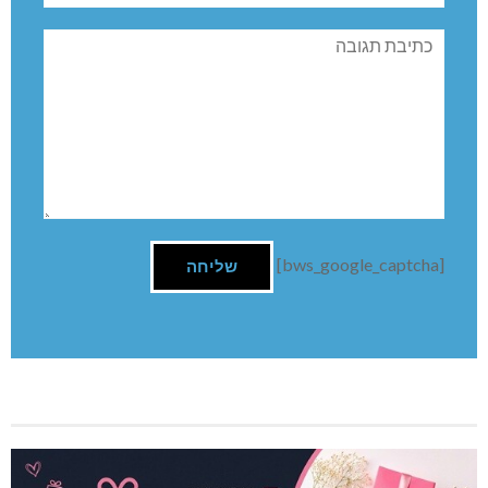
תגובה
[bws_google_captcha]