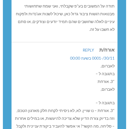
תודה על המשובים בע”פ שקבלתי, ואני שמח שתחושותי
מבטאות רגשות ציבור גדול כאן, שיכול לשנות אג’נדות ולפקוח
עיניים לאלה שחושבים שהם תמיד יודעים וצודקים, או סתם
לא חשבו על זה.
אורח/ת
REPLY
30/11/-0001 בשעה 00:00
לאברום,
בתגובה ל –
“3. אורחת
לאברום,
בתגובה ל –
“3. אורחת – נו שויין. לא, לא ניסיתי לקחת חלק מארגון הטכס,
וזה בדיוק צורת הדיון שלא צריכה להיעשות, או במילים אחרות
– סליחה, מה הקשר? אי אפשר להעביר ביקורת עניינית ולקבל