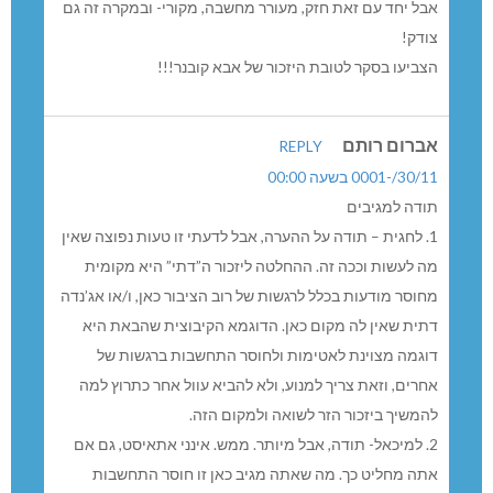
אבל יחד עם זאת חזק, מעורר מחשבה, מקורי- ובמקרה זה גם
צודק!
הצביעו בסקר לטובת היזכור של אבא קובנר!!!
אברום רותם
REPLY
30/11/-0001 בשעה 00:00
תודה למגיבים
1. לחגית – תודה על ההערה, אבל לדעתי זו טעות נפוצה שאין
מה לעשות וככה זה. ההחלטה ליזכור ה”דתי” היא מקומית
מחוסר מודעות בכלל לרגשות של רוב הציבור כאן, ו/או אג’נדה
דתית שאין לה מקום כאן. הדוגמא הקיבוצית שהבאת היא
דוגמה מצוינת לאטימות ולחוסר התחשבות ברגשות של
אחרים, וזאת צריך למנוע, ולא להביא עוול אחר כתרוץ למה
להמשיך ביזכור הזר לשואה ולמקום הזה.
2. למיכאל- תודה, אבל מיותר. ממש. אינני אתאיסט, גם אם
אתה מחליט כך. מה שאתה מגיב כאן זו חוסר התחשבות