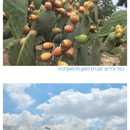
כפר ורדים: סברס למען הדמוקרטיה