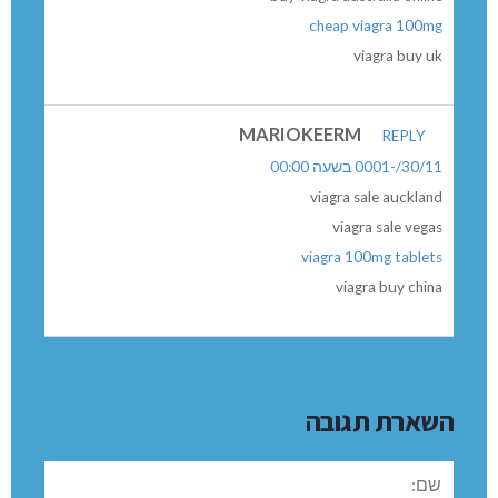
cheap viagra 100mg
viagra buy uk
MARIOKEERM
REPLY
30/11/-0001 בשעה 00:00
viagra sale auckland
viagra sale vegas
viagra 100mg tablets
viagra buy china
השארת תגובה
שם: