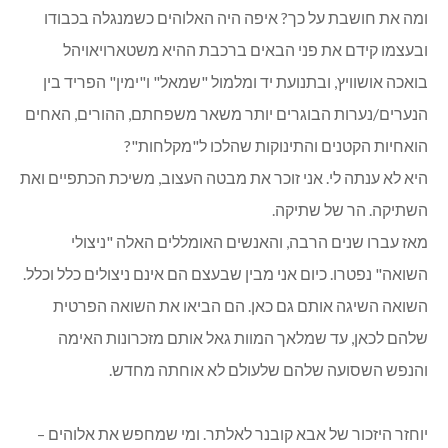
ומה את חושבת על כך? איפה היה האלוהים כשמנגלה בכבודו
ובעצמו קידם את פני הבאים ברכבת ההיא משטארויאויהל
בואכה אושוויץ, ובתנועת יד ומלמול "שמאל" ו"ימין" הפריד בין
הנערים/נערות הבוגרים יותר משאר משפחתם, ההורים, האחים
הואחיות הקטנים והתינוקות שהלכו ל"מקלחות"?
היא לא ענתה לי. אני זוכר את מבטה העצוב, משיכת הכתפיים ואת
השתיקה. הר של שתיקה.
מאז עברו שנים הרבה, והאנשים האומללים האלה "ניצולי
השואה" נפטרו. כיום אני מבין שבעצם הם אינם ניצולים כלל וכלל.
השואה השיגה אותם גם כאן. הם הביאו את השואה הפרטית
שלהם לכאן, עד שמלאך המוות גאל אותם מזכרונות האימה
והנפש השסועה שלהם שלעולם לא אוחתה מחדש.
יוחזר היזכור של אבא קובנר לאלתר. ומי שמחפש את אלוהים –