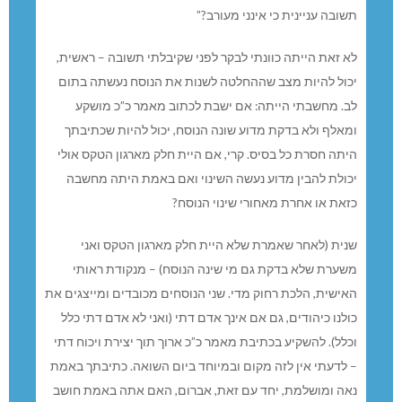
תשובה עניינית כי אינני מעורב?”
לא זאת הייתה כוונתי לבקר לפני שקיבלתי תשובה – ראשית,
יכול להיות מצב שההחלטה לשנות את הנוסח נעשתה בתום
לב. מחשבתי הייתה: אם ישבת לכתוב מאמר כ”כ מושקע
ומאלף ולא בדקת מדוע שונה הנוסח, יכול להיות שכתיבתך
היתה חסרת כל בסיס. קרי, אם היית חלק מארגון הטקס אולי
יכולת להבין מדוע נעשה השינוי ואם באמת היתה מחשבה
כזאת או אחרת מאחורי שינוי הנוסח?
שנית (לאחר שאמרת שלא היית חלק מארגון הטקס ואני
משערת שלא בדקת גם מי שינה הנוסח) – מנקודת ראותי
האישית, הלכת רחוק מדי. שני הנוסחים מכובדים ומייצגים את
כולנו כיהודים, גם אם אינך אדם דתי (ואני לא אדם דתי כלל
וכלל). להשקיע בכתיבת מאמר כ”כ ארוך תוך יצירת ויכוח דתי
– לדעתי אין לזה מקום ובמיוחד ביום השואה. כתיבתך באמת
נאה ומושלמת, יחד עם זאת, אברום, האם אתה באמת חושב