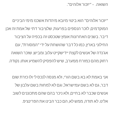
השואה. – "יזכור אלוהים".
"יזכור אלוהים" הוא ביטוי מיובא מיהדות אשכנז מימי הביניים
המוקדמים, לזכר הנספים בפרעות, שלציבור דתי של אמת זה אכן
דיבר. בשנים האחרונות אומץ שטכסט זה בכפיה על הציבור
החילוני בארץ, כמו כל דבר שהושחת על ידי "המסורת", עם
אג’נדה של אנשים לקצת יידישקייט עלוב ומביש, שזכר השואה
רחוק מהם כמזרח ממערב, שיש להפסיק להשמיע אותו. נקודה.
אני באמת לא בא בשם הורי, ולא מנסה לנכס לי ולו כזרת שום
דבר, גם לא בשם עמישראל, וגם לא למחות בשם עלבון של
אנשים שכבר לא בחיים, ולא ניכר בהם שהם מתכוננים לשוב
אלינו. לא תודה, ממש לא, הם כבר הבינו את הפרינציפ.