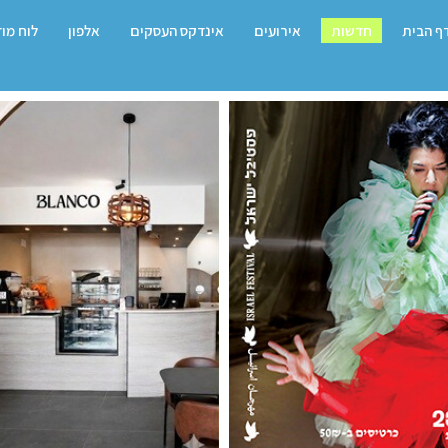
ף הבית
חדשות
אירועים
אינדקס העסקים
אלפון
לוח מו