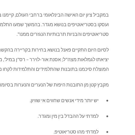
במקביל ציון יום האישה הבינלאומי ברחבי העולם, קיימנו 
ועסקו בסטריאוטיפים בנושא מגדר. בהמשך שמעו התלמידים
סטריאוטיפים והבניות תרבותיות הנגזרים ממנו".
לסיום היום התקיים פאנל בנושא בחירות בקריירה בהקשר 
יציאתו לגמלאות מצה"ל; אסנת אור-לוירר – רס"ן במיל', מ
המוצלח סיכמנו בתובנות שהתלמידים והתלמידות לקחו מן 
מקבץ קטן מן התובנות היפות של הנערים והנערות בסיומו ש
• יש יותר מידי אנשים שחווים אי שוויון.
• למדתי על ההבדל בין מין ומגדר.
• למדתי מהו סטריאוטיפ.