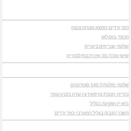
כפר ורדים: המצא מנוחה נכונה
הכפר-בוס לאן
שלומי: שב"חים ביערית
שישי 31/7/26: אין רכבות לנהריה
שלומי: מלגות ל-140 סטודנטים
נהריה: חנוכת מרפאת עין שרה בקניון עופר
ג'אז יין ושקיעה בגליל
השכר הגבוה בגליל המערבי: כפר ורדים