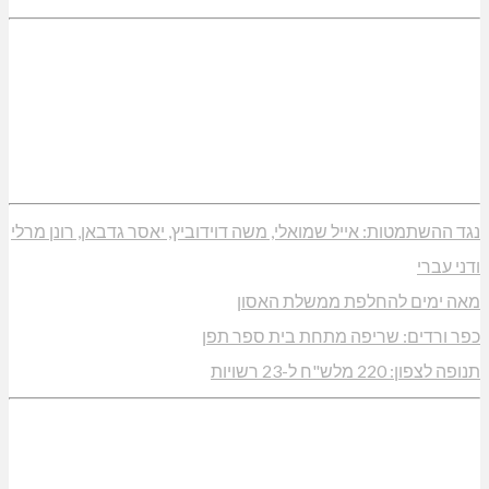
נגד ההשתמטות: אייל שמואלי, משה דוידוביץ, יאסר גדבאן, רונן מרלי
ודני עברי
מאה ימים להחלפת ממשלת האסון
כפר ורדים: שריפה מתחת בית ספר תפן
תנופה לצפון: 220 מלש"ח ל-23 רשויות