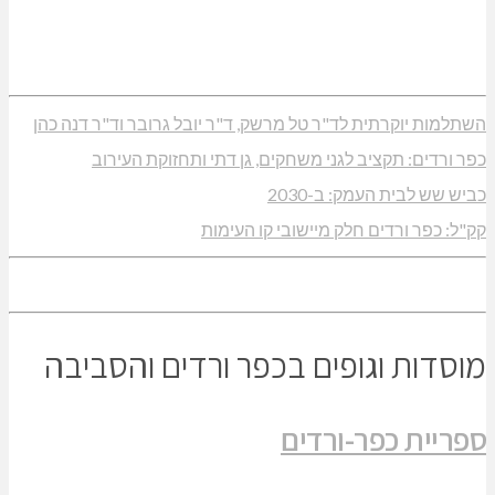
השתלמות יוקרתית לד"ר טל מרשק, ד"ר יובל גרובר וד"ר דנה כהן
כפר ורדים: תקציב לגני משחקים, גן דתי ותחזוקת העירוב
כביש שש לבית העמק: ב-2030
קק"ל: כפר ורדים חלק מיישובי קו העימות
מוסדות וגופים בכפר ורדים והסביבה
ספריית כפר-ורדים