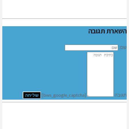
השארת תגובה
שם:
תגובה
[bws_google_captcha]