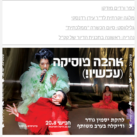
כפר ורדים מזדקן
מלגה יוקרתית לד"ר עידן רדנסקי
גלילווסט: סיום הכשרה "ממלכתית"
נהריה: ראשונה בתכנית הדיור של קק"ל