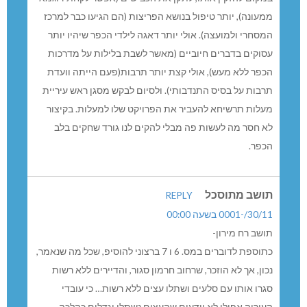
ממעונה), יותר טיפול בנושא הפריצות (הם הגיעו כבר למרכז
המסחרי ולמועצה). אולי יותר דאגה לילדי הכפר שיהיו יותר
עסוקים בדברים חיוביים (מאשר לשבת בלילות על מדרכות
הכפר ללא מעש), אולי קצת יותר תרבות(פעם הייתה וועדת
תרבות על בסיס התנדבותי). ולסיום לבקש מסגן ראש עיריית
מעלות תרשיחא להעביר את הפרויקט שלו למעלות. בקיצור
לא חסר מה לעשות פה מבלי להקים לנו גורד שחקים בלב
הכפר.
תושב מתוסכל
REPLY
30/11/-0001 בשעה 00:00
תושב רח מירון-
כתוספת לדוברים במס. 6 ו 7 ברצוני להוסיפ, שכל מה שנאמר,
נכון, אך לא הוזכר, שרחוב חרמון סגור, והדיירים ללא רשות
סגרו אותו עם סלעים ושתלו עצים ללא רשות… כי עובדי
העיריה אפילו לא יודעים שהעצים נשתלו וגדלים כהלכה