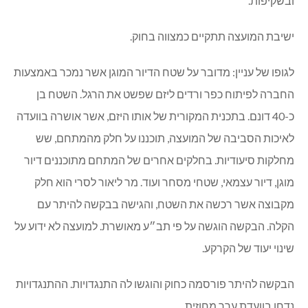
ובשקיפות.
ישיבת המועצה תתקיים כמצווה בחוק.
לגופו של עניין: מדובר על שטח הדיור המוגן אשר נמכר באמצעות
החברה לפיתוח כפר ורדים ליזם שפשט את הרגל. השטח בן
כ-40 דונם. בתכנית המקורית של אותו היזם, אשר אושרה בוועדה
לאיכות הסביבה של המועצה, תוכננו על חלק מהמתחם, שש
מחלקות סיעודיות. בחלקים אחרים של המתחם מתוכננים דיור
מוגן, דיור עצמאי, שטחי מסחר ועוד. מר ליאור לסרי הוא חלק
מקבוצה אשר רכשה את השטח, והגישה בבקשה להיתר עם
הקלה. הבקשה הוגשה על פי תב״ע מאושרת. למועצה לא ידוע על
שינוי יעוד של הקרקע.
הבקשה להיתר פורסמה כחוק והוגשו לה התנגדויות. ההתנגדויות
נדחו בוועדת ערר מחוזית.