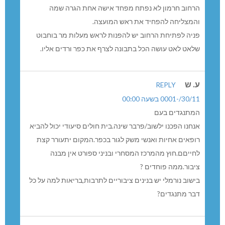
הרחוב חרמון לא נפתח מפחד אישה אחת הגרה שמה
והמצליחה להפחיד את ראש המועצה.
פניה לפתיחת הרחוב יש להפנות לראש מעלות מר בוחבוט
שלאט לאט עושה הכל בתבונה לצרף את כפר ורדים אליו.
ע. ש
REPLY
30/11/-0001 בשעה 00:00
המתנגדים בעם
אנחנו הפכנו ילשוב/פרבר שינה.בית חולים סיעודי יכול להביא
רופאים אחיות ואנשי משק לגור בכפר.המקום יתעורר קצת
לחייםם.חוץ מהמרכז המסחרי ובניני ספורט אין מבנה
ציבור.ממה פוחדים ?
בישוב נורמלי יש בנינים ציבוריים לתרבות,בריאות למה על כל
דבר מתנגדים?