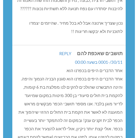
איך תושבי חרצית ,לבונה , מירון והשכונות החדשות האמורות
להיבנות יסתדרו עם נפח תנועה ללא תשתיות נכונות ??????
נכון שצריך ארנונה אבל לא בכל מחיר . שהיזמים יצמדו
לתוכניות ולא יבקשו חריגות !!
תושבים שאכפת להם
REPLY
30/11/-0001 בשעה 00:00
אחד הדברים היפים בכפרנו הוא
אחד הדברים היפים בכפרנו הוא סגנון הבניה הנמוך והיפה.
והינה התבשרנו שהולכים להקים לנו מפלצת בת 6 קומות,
להקמת בית חולים סיעודי בן 300 מיטות במקום שמיועד
לדיור מוגן בלבד. אנו מספר תושבי הכפר מבקשים מראש
המועצה לא לאשר את הקמת בית החולים ההזוי שיהפוך את
הכפר לבית זקנים ענק! ובמקום זה להתמקד יותר בעשייה
בכפר. אולי קצת יותר ניקיון, אולי לדאוג להצעיר את הכפר
במקום להזקין אותו, לתקן את הכבישים (אפשר לקחת דוגמא