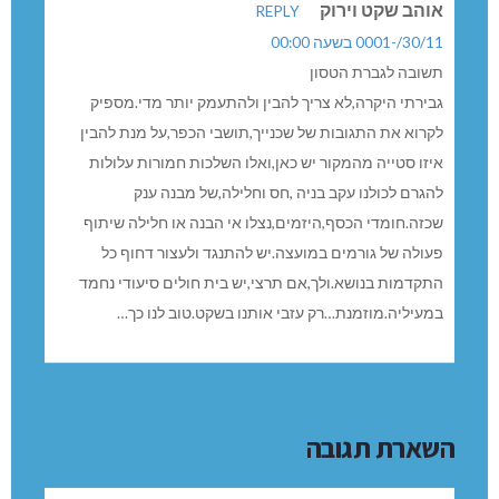
אוהב שקט וירוק
REPLY
30/11/-0001 בשעה 00:00
תשובה לגברת הטסון
גבירתי היקרה,לא צריך להבין ולהתעמק יותר מדי.מספיק
לקרוא את התגובות של שכנייך,תושבי הכפר,על מנת להבין
איזו סטייה מהמקור יש כאן,ואלו השלכות חמורות עלולות
להגרם לכולנו עקב בניה ,חס וחלילה,של מבנה ענק
שכזה.חומדי הכסף,היזמים,נצלו אי הבנה או חלילה שיתוף
פעולה של גורמים במועצה.יש להתנגד ולעצור דחוף כל
התקדמות בנושא.ולך,אם תרצי,יש בית חולים סיעודי נחמד
במעיליה.מוזמנת…רק עזבי אותנו בשקט.טוב לנו כך…
השארת תגובה
שם: