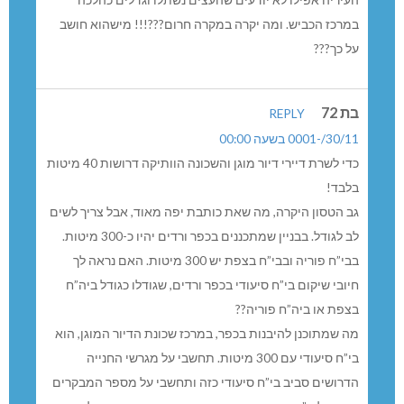
במרכז הכביש. ומה יקרה במקרה חרום???!!! מישהוא חושב
על כך???
בת 72
REPLY
30/11/-0001 בשעה 00:00
כדי לשרת דיירי דיור מוגן והשכונה הוותיקה דרושות 40 מיטות
בלבד!
גב הטסון היקרה, מה שאת כותבת יפה מאוד, אבל צריך לשים
לב לגודל. בבניין שמתכננים בכפר ורדים יהיו כ-300 מיטות.
בבי”ח פוריה ובבי”ח בצפת יש 300 מיטות. האם נראה לך
חיובי שיקום בי”ח סיעודי בכפר ורדים, שגודלו כגודל ביה”ח
בצפת או ביה”ח פוריה??
מה שמתוכנן להיבנות בכפר, במרכז שכונת הדיור המוגן, הוא
בי”ח סיעודי עם 300 מיטות. תחשבי על מגרשי החנייה
הדרושים סביב בי”ח סיעודי כזה ותחשבי על מספר המבקרים