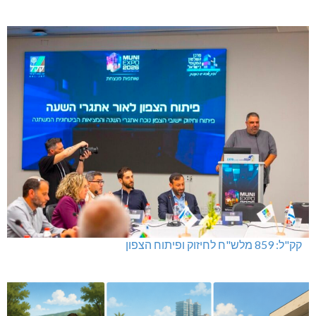
קק"ל: 859 מלש"ח לחיזוק ופיתוח הצפון