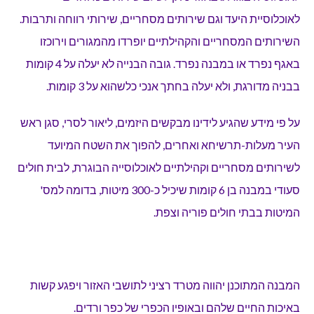
לאוכלוסיית היעד וגם שירותים מסחריים, שירותי רווחה ותרבות.
השירותים המסחריים והקהילתיים יופרדו מהמגורים וירוכזו
באגף נפרד או במבנה נפרד. גובה הבנייה לא יעלה על 4 קומות
בבניה מדורגת, ולא יעלה בחתך אנכי כלשהוא על 3 קומות.
על פי מידע שהגיע לידינו מבקשים היזמים, ליאור לסרי, סגן ראש
העיר מעלות-תרשיחא ואחרים, להפוך את השטח המיועד
לשירותים מסחריים וקהילתיים לאוכלוסייה הבוגרת, לבית חולים
סעודי במבנה בן 6 קומות שיכיל כ-300 מיטות, בדומה למס'
המיטות בבתי חולים פוריה וצפת.
המבנה המתוכנן יהווה מטרד רציני לתושבי האזור ויפגע קשות
באיכות החיים שלהם ובאופיו הכפרי של כפר ורדים.