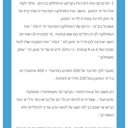
2 יזמים קנו את הזכויות בקרקע והתחלקו בניהם . אחד לקח
את הדיור המוגן , והשני את המחלקה הסיעודית שחייבת על
פי חוק להיות צמודה לדיור המוגן .
אשכול בע”מ – היזם של המחלקה הסיעודית “ניפח ” את
המחלקה לבית חולים עם שש קומות . מי מבטיח לנו שהיזם
השני שירצה לבנות דיור מוגן לא ” ינפח ” את המבנה שלו לעוד
מבנה של 6 או 8 קומות . כי כולם יודעים שדיור מוגן זה ” עסק
משתלם ”
מעבר לכך מדובר על 300 חוסים בסיעודי + 400 מתגוררים
בדיור המוגן בעל 200 חדרים לפחות .
רק חשבו על צוות רפואי / מבקרים/ משפחות / אספקת
מזון/ועוד… שצריכים להתנייע כל יום על כביש כפר ורדים ינוח
כביש צר שגם כך לא יושב על תוואי נכון וצריך להחליפו ולא
נעשה כך .