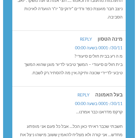
התעלמות מהעובדות וכאמור…. חצי אמת גרועה משקר. יואב
ניצב חבר מועצת כפר ורדים "ירוקים" יו"ר הוועדה לאיכות
הסביבה.
מינה הטסון
REPLY
30/11/-0001 בשעה 00:00
מ ה רע בבית חולים סיעודי?
בית חולים סיעודי – המשך טיבעי לדיור מוגן שהוא המשך
טיבעי לדיירי שכונה ותיקה.אין מה להסתיר.רק לשבח.
בעל האמונה
REPLY
30/11/-0001 בשעה 00:00
קרקס מדראנו כבר אמרנו…
חשבתי שכבר ראיתי כאן הכל… אבל כל פעם אני מופתע
מחדש… אני קורה ולא מצליח להאמין ששוב מישהו ניצל את