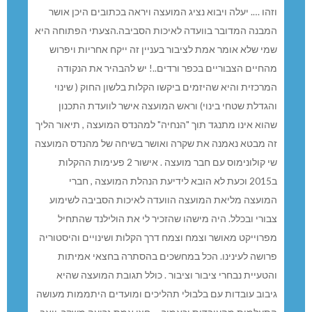
וזהו …. יעלה ויבוא נציג המועצה ויראה בכתובים היכן אושר
המבנה המדובר בוועדה לאיכות הסביבה.הצעתי הפתוחה היא
שמי שלא אומר אמת לציבור בעניין זה ייקח אחריות ויפרוש
מהחיים הצבוריים בכפר ורדים..! יש להבהיר את הנקודה
המרכזית והיא שהיזמים ביקשו הקלות בלשון החוק ( שינוי
והגדלת שטחי בינוי) וראש המועצה אישר לוועדת התכנון
שהוא אינו מתנגד תוך "הנחיה" למהנדס המועצה , תיאור הליך
זה מבטא נאמנה את שקרה ואושר בשיחה של מהנדס המועצה
שי קולונימוס עם חבר מועצה . אישור 2 פעימות ההקלות
ב2015 וכעת לא הובא לידיעת הנהלת המועצה , חברי
המועצה מליאת המועצה הוועדה לאיכות הסביבה לשימוע
צבורי ובכלל. היה מישהו שהזכיר לי את הולילנד שהתחיל
מפרוייקט מאושר וצמח וצמח דרך הקלות ושינויים והיסטוריה
פרושה לעינינו. הכל במחשכים בהסתרה בחצאי אמיתות
והטעיית נבחרי ציבור וציבור . כולל תגובת המועצה שהיא
גיבוב עובדות עם בלבולי תהליכים ומועדים היתממות מעושה