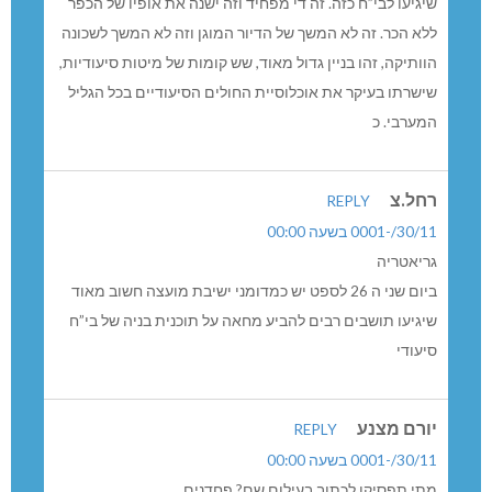
שיגיעו לבי”ח כזה. זה די מפחיד וזה ישנה את אופיו של הכפר
ללא הכר. זה לא המשך של הדיור המוגן וזה לא המשך לשכונה
הוותיקה, זהו בניין גדול מאוד, שש קומות של מיטות סיעודיות,
שישרתו בעיקר את אוכלוסיית החולים הסיעודיים בכל הגליל
המערבי. כ
רחל.צ
REPLY
30/11/-0001 בשעה 00:00
גריאטריה
ביום שני ה 26 לספט יש כמדומני ישיבת מועצה חשוב מאוד
שיגיעו תושבים רבים להביע מחאה על תוכנית בניה של בי”ח
סיעודי
יורם מצנע
REPLY
30/11/-0001 בשעה 00:00
מתי תפסיקו לכתוב בעילום שם? פחדנים