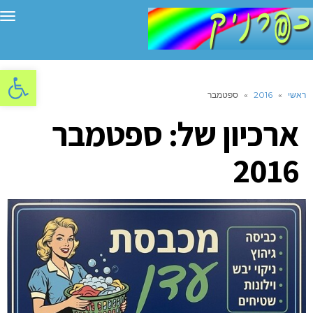
תפ
פתח סרגל
ראשי
»
2016
»
ספטמבר
ארכיון של:
ספטמבר
2016