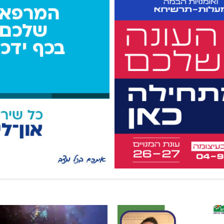
סר מקצועיות וזלזול
מגדל תפן: 350 דונם במתחם חדש