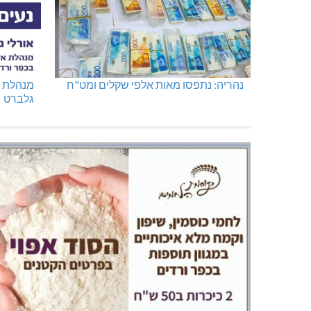
נהריה: נתפסו מאות אלפי שקלים ומט"ח
מנהלת א
גלברט