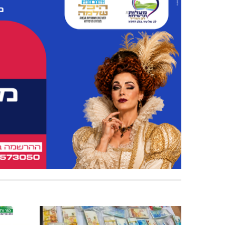
האלימות משתוללת!
דו"צ בחו