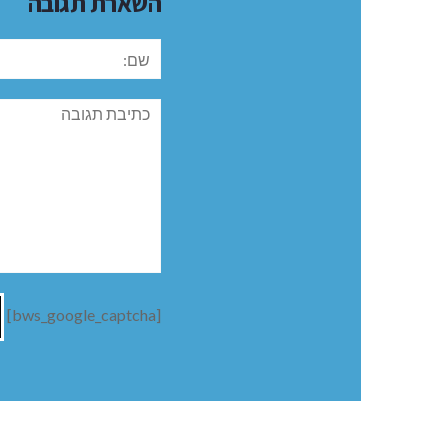
השארת תגובה
שם:
תגובה
[bws_google_captcha]