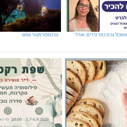
שכול גנים כפר ורדים: אורלי
טרנספורמטור קפוט