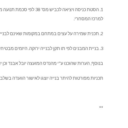
1. הסטת כניסה ויציאה ל
למרכז המסחרי.
2. תכנית שמירה על עצים במתחם במקומות שאינם לבנייה. תכנית זאת תהיה חלק מתנאי הוועדה המקומית באישור התכנית.
3. בניית המבנים לפי תו תקן לבנייה ירוקה. היזמים מבטיחים לכוון להתאמת תכניות הבנייה והביצוע לתו תקן לבנייה ירוקה ובניהם בידוד תרמי, אוורור, תאורה טבעית וכו'.
בנוסף, הערות שהוכנו ע"י מהנדס המועצה יובל אבנד וכן יו
תכניות מפורטות להיתר בנייה יוצגו לאישור הוועדה בשלב
**