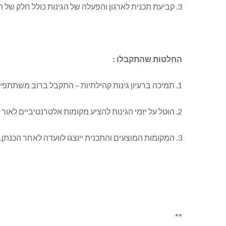
3. קביעת תכנית לארגון והפעלה של הגינות כולל חלק של השתתפות הציבור (המועצה ) בהקמה ושל התושבים בהקמה ובהפעלה.
החלטות שהתקבלו :
1. תמיכה ברעיון גינות קהילתיות – התקבל ברוב משתתפים ומתנגד אחד.
2. הוטל על יזמי הגינות להציע מקומות אלטרנטיביים לאור הערות חברי הוועדה ולהציע תכנית ארגונית, תפעולית וכספית הכל בהתאמה להערות חברי הוועדה.
3. המקומות המוצעים והתכנית ייוצגו לוועדה לאחר הכנתן.
**