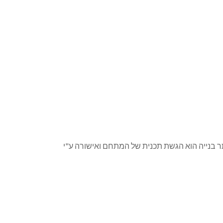
ת קרקע המיועדת לדיור מוגן, במגרש 710 בתכנית ג/11147. תנאי לקבלת היתר בנייה הוא הגשת תכנית של המתחם ואישורה ע"י