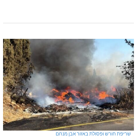
ינוח: מבנה רב תכליתי ב-120 מלש"ח