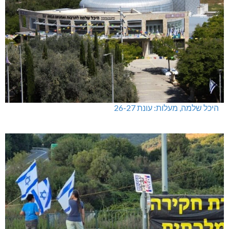
מעלות-תרשיחא: פסטיבל "באגליל - שכנים"