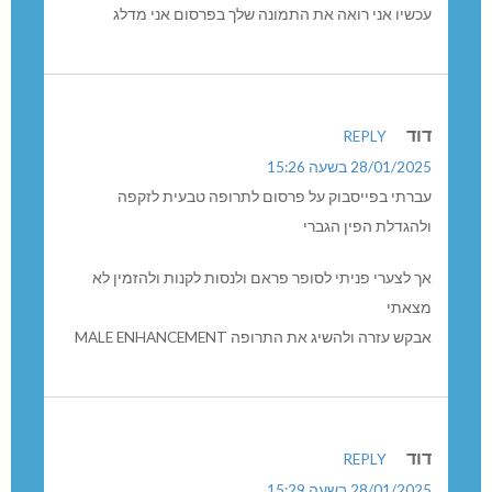
נייד 0544332676
מייל
presser@zahav.net.il
חנוך
REPLY
31/01/2024 בשעה 22:30
גם לי זה קרה ההצעה 43 דולר ובפעול חויבתי 199 דולר
עכשיו אני רואה את התמונה שלך בפרסום אני מדלג
דוד
REPLY
28/01/2025 בשעה 15:26
עברתי בפייסבוק על פרסום לתרופה טבעית לזקפה
ולהגדלת הפין הגברי