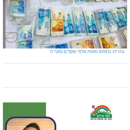
מגדל תפן: 350 דונם במתחם חדש
מועדון "פסק זמן" בגלריה הלבנה