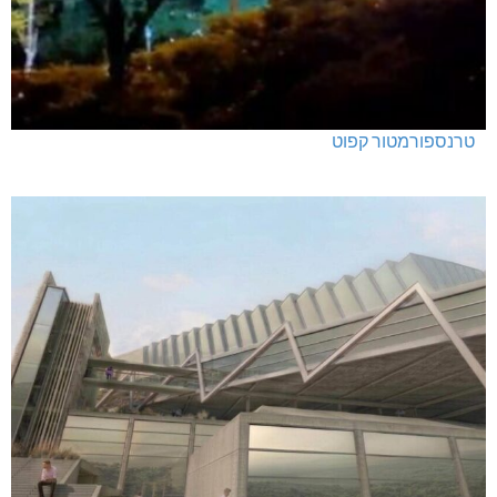
מנהלת אשכול גנים כפר ורדים: אורלי גלברט