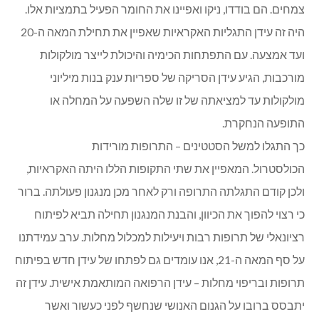
בהרצאתו התגלה פרופ’ צחנובר כמרצה מעולה, שמעביר ידע
מדעי בשפה מובנת לכל, מלא הומור ומקשיב לקהל שומעיו.
בתמצית: תרופות רבות וחשובות כמו האספירין, הפניצילין,
והדיגיטליס, התגלו באקראי על ידי חוקרים סקרנים ששמו לב או
קראו, למשל, בכתבים עתיקים על תופעות מועילות בתמציות
צמחים. הם בודדו, ניקו ואפיינו את החומר הפעיל בתמציות אלו.
היה זה עידן התגליות האקראיות שאפיין את תחילת המאה ה-20
ועד אמצעה. עם התפתחות הכימיה והיכולת לייצר מולקולות
מורכבות, הגיע עידן הסריקה של ספריות ענק בנות מיליוני
מולקולות עד למציאתה של זו שלה השפעה על המחלה או
התופעה הנחקרת.
כך התגלו למשל הסטטינים – התרופות מורידות