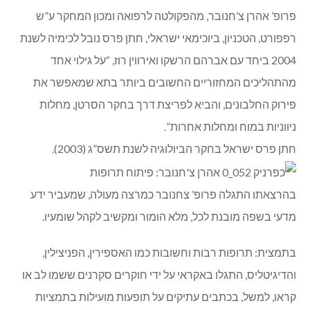
יוסף ברטה על ביקורו של פרופסור צ’חנובר בכפר ורדים
יוסף ברטה
150 נהנו מהרצאה מאלפת ומרתקת בכפר ורדים
במוצ”ש 11/6/2011 התקיימה הרצאה
של פרופ’ אהרן צ’חנובר : פיתוח תרופות במאה ה-21
פרופ’ אהרן צ’חנובר, מהפקולטה לרפואה ומכון המחקר ע”ש
רפפורט, הטכניון, ביוכימאי ישראלי, חתן פרס נובל לכימיה לשנת
2004 ביחד עם אברהם הרשקו ואירווין רוז, “על גילוי אחד
מהתהליכים המחזוריים החשובים ביותר בתא שמאפשר את
פירוק החלבונים, והביא לפריצת דרך בחקר הסרטן, מחלות
ניווניות במוח ומחלות אחרות”.
חתן פרס ישראל בחקר הביולוגיה לשנת תשס”ג (2003).