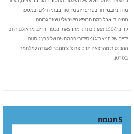
של החולה האינדיווידואלי ואיננה מסתכלת עליו כעל חלק
מקבוצה. עידן זה ילווה גם בעיות אתיות רבות רובן קשורות
לחשיפת המידע הגנטי של כל אחד מאיתנו – מה אנו ומה אחרים
רוצים או יוכלו לדעת על מצב בריאותנו וחוליינו, ולפרטי פרטים.
פרופ’ צ’חנובר גם הזכיר מצב העגום של הרפואה בישראל
כתוצאה מיחס מזלזל של השלטון: מחסור חמור ברופאים, בציוד
מודרני ובמיוחד בפריפריה, מחסור בבתי חולים ובמספר
המיטות. אבל רמת הרופא הישראלי נשאר גבוהה.
קרוב ל-150 מאזינים נהנו מהרצאתו בכפר ורדים, מהאולם רחב
ידיים של המאר”ג ומסידורי ההמחשה של פרץ טסטה.
ההכנסות מהרצאה תרם פרופ’ צ’חנובר לאגודה למלחמה
בסרטן.