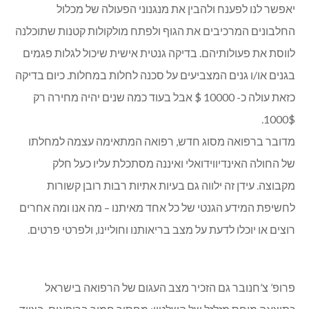
הכולסטרול. המאפיין את שתי התקופות הללו היתה האקראיות,
ולכן קודם התגלתה התרופה ורק לאחר מכן מנגנון פעולתה. ברור
כי רצוי להפוך את הכיוון, והבנת המנגנון תחילה תביא לפיתוח
רציונאלי של תרופות רבות ויעילות למכלול מחלות. ערב עמידתנו
על סף המאה ה-21, אנו עומדים גם לפתחו של עידן חדש בפיתוח
תרופות ובריפוי מחלות – עידן הרפואה המותאמת אישית. עידן זה
יתבסס ברובו על הגנום האנושי שנחשף לפני כעשור ואשר
יאפשר לנו לפענח ולהבין את מנגנוני הפעולה של מכלול
החלבונים המרכיבים את הגוף ולפתח מולקולות קטנות שתוכלנה
לווסת את פעולותיהם. בדיקה גנטית אישית שיכול לגלות פגמים
בגנים או/ו גנים המצביעים על סכנה לחלות במחלות. כיום בדיקה
כזאת עולה כ- 10000 $ אבל בעוד כמה שנים יהיה מחירה רק
1000$.
מדובר ברפואה מסוג חדש, רפואה המתאימה עצמה למחלתו