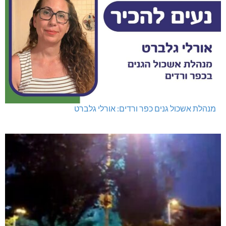
נהריה: נתפסו מאות אלפי שקלים ומט"ח