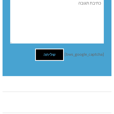
מעוניין לתרופה בערמונית 0527202200
השארת תגובה
שם:
תגובה
[bws_google_captcha]