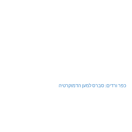
כפר ורדים: סברס למען הדמוקרטיה