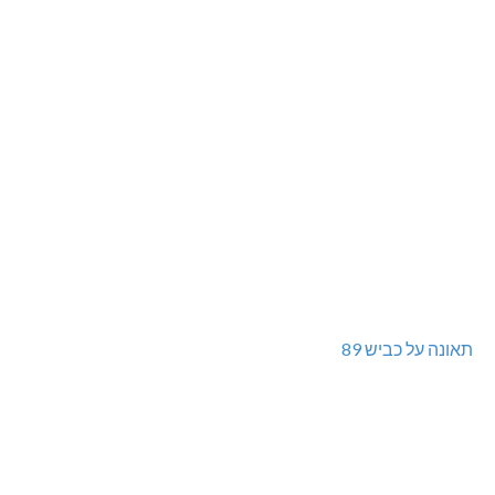
תאונה על כביש 89