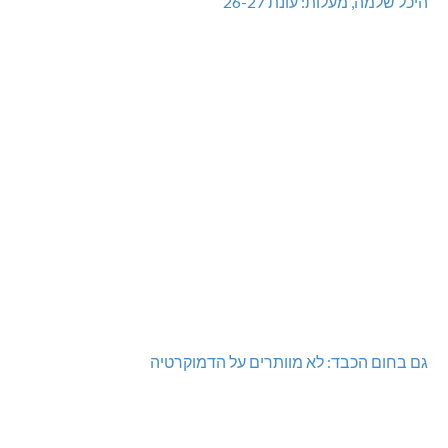
היכל שלמה, מעלות: עונת 26-27
גם בחום הכבד: לא מוותרים על הדמוקרטיה