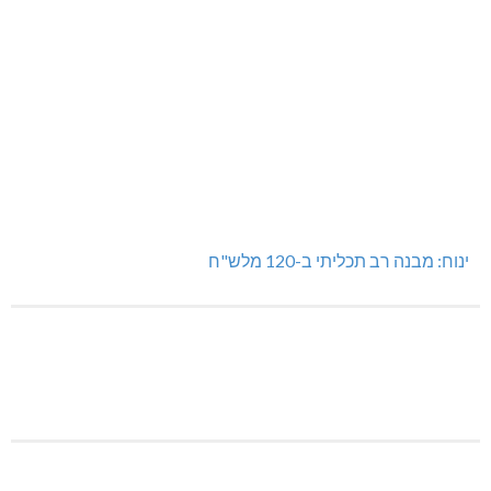
ינוח: מבנה רב תכליתי ב-120 מלש"ח