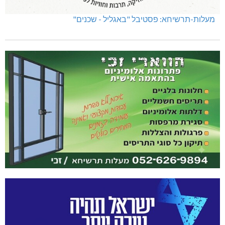
מעלות-תרשיחא: פסטיבל "באגליל - שכנים"