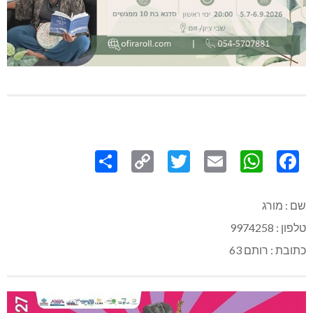
Share
Copy
Twitter
WhatsApp
Email
Facebook
Link
שם : מורג
טלפון : 9974258
כתובת : רותם 63