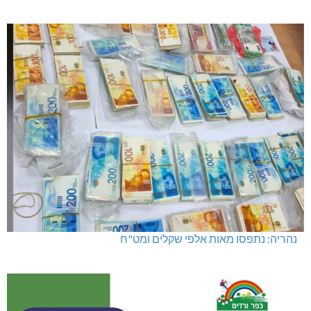
נהריה: נתפסו מאות אלפי שקלים ומט"ח