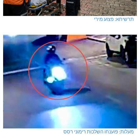
תרשיחא: פצוע מירי
מעלות: פוענחו השלכות רימוני רסס