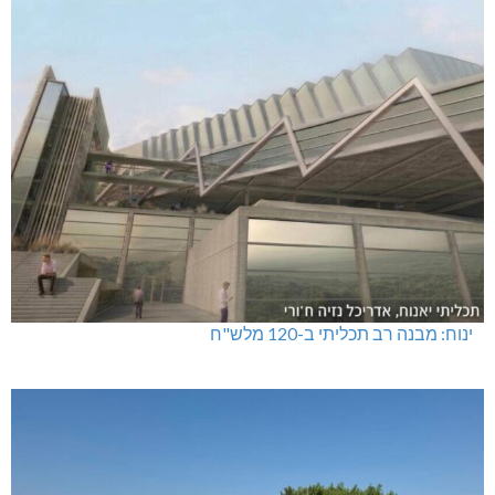
ינוח: מבנה רב תכליתי ב-120 מלש"ח