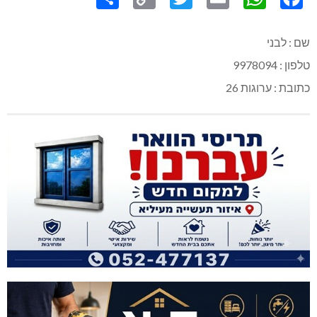
Share
Copy
Twitter
WhatsApp
Email
Facebook
Link
שם : לבני
טלפון : 9978094
כתובת : ערוגות 26