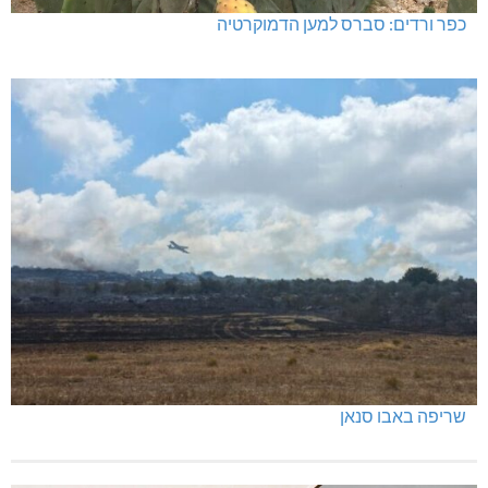
כפר ורדים: סברס למען הדמוקרטיה