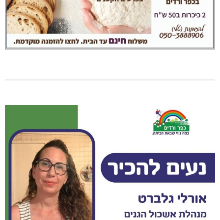
נהריה: נתפסו מאות אלפי שקלים ומט"ח