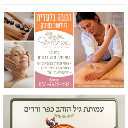
מעלות-תרשיחא: פסטיבל "באגליל - שכנים"
מתחברים: הגליל המערבי והעליון