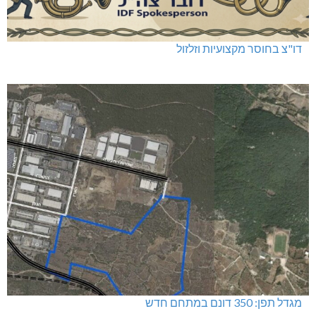
דו"צ בחוסר מקצועיות וזלזול