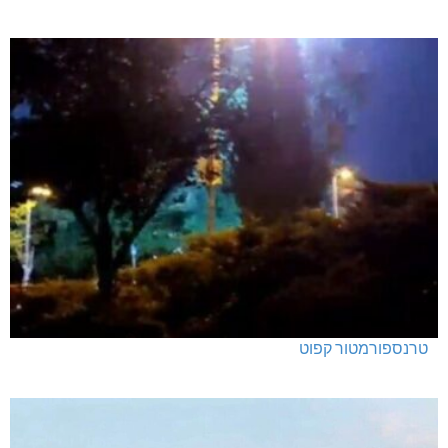
מנהלת אשכול גנים כפר ורדים: אורלי גלברט