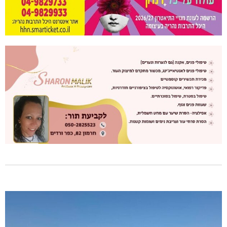
ינוח: מבנה רב תכליתי ב-120 מלש"ח