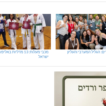
 רב תכליתי ב-120 מלש"ח
תאונה על כביש 89