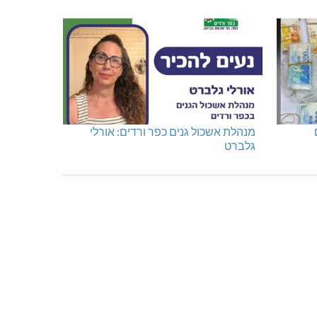
דו"צ בחוסר מקצועיות וזלזול