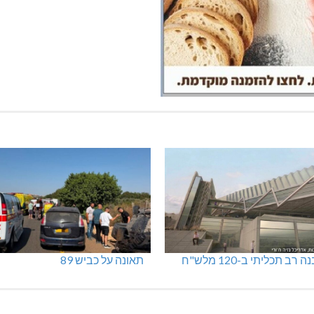
"פסק זמן" בגלריה הלבנה
נהריה: נתפסו מאות אלפי שקלים
ומט"ח