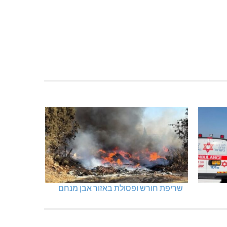
מנהלת אשכול גנים כפר ורדים: אורלי
גלברט