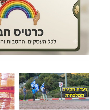
מעלות-תרשיחא: פסטיבל "באגליל -
מתחברים
שכנים"