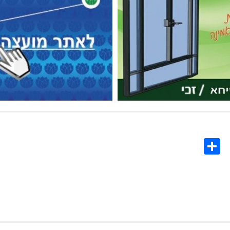
Share
Co
L