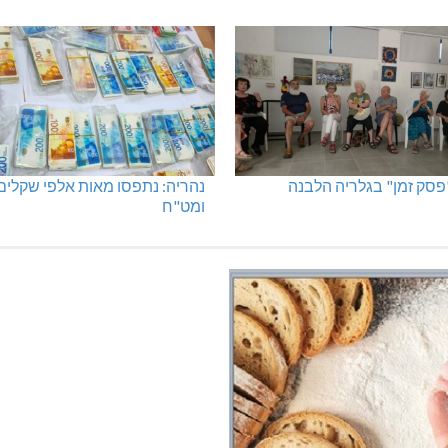
ים: סברס למען הדמוקרטיה
שריפה באבו סנאן