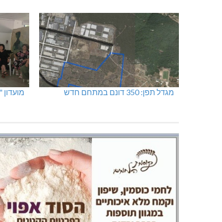
האלימות משתוללת!
כפר ורד