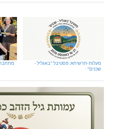
טרנספורמטור קפוט
ינוח: מבנה