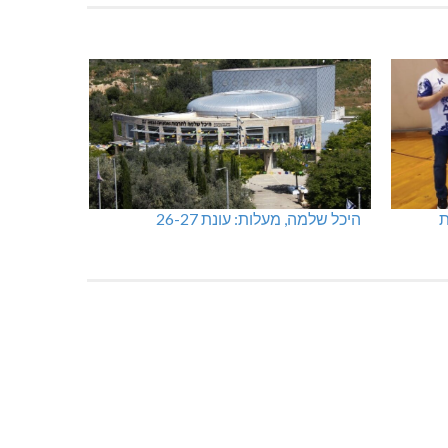
שריפת חורש ופסולת באזור אבן מנחם