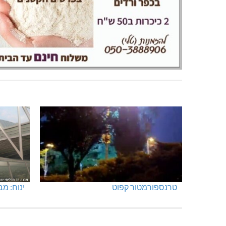
מגדל תפן: 350 דונם במתחם חדש
מועדון 