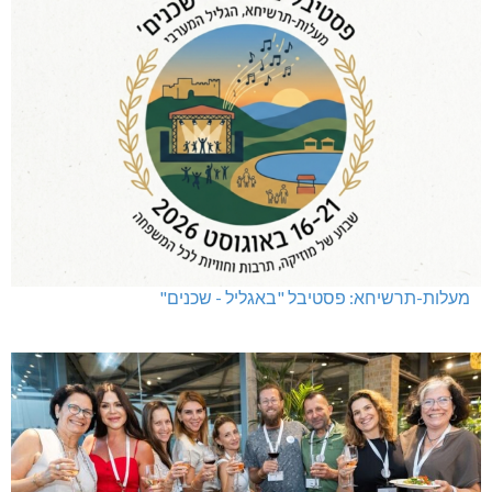
מעלות-תרשיחא: פסטיבל "באגליל - שכנים"