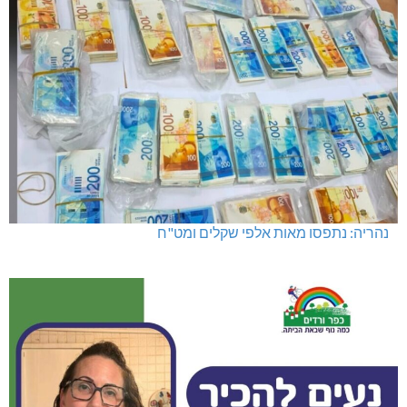
נהריה: נתפסו מאות אלפי שקלים ומט"ח