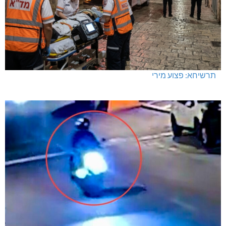
תרשיחא: פצוע מירי