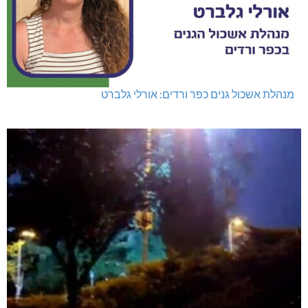
מנהלת אשכול גנים כפר ורדים: אורלי גלברט