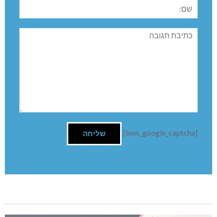
שם:
תגובה
[bws_google_captcha]