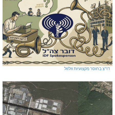
דו"צ בחוסר מקצועיות וזלזול