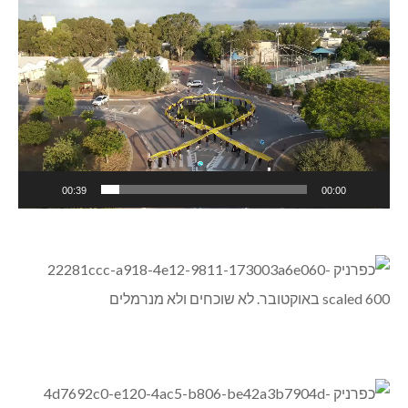
נגן
וידאו
00:39
00:00