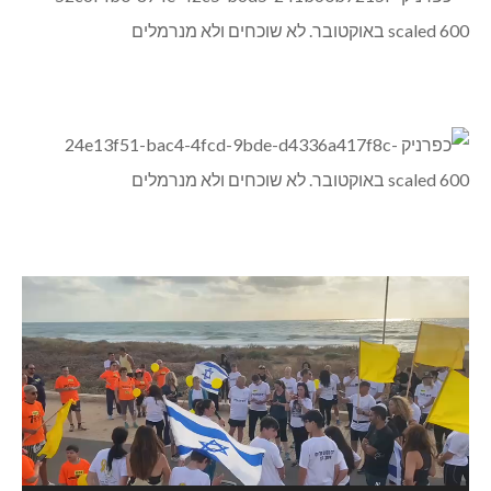
נגן
וידאו