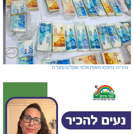
נהריה: נתפסו מאות אלפי שקלים ומט"ח