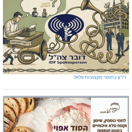
שריפה באבו סנאן
דו"צ בחוסר מקצועיות וזלזול