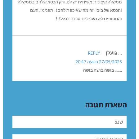
כועס
REPLY
27/05/2025 בשעה 08:58
שומרי השבת בממשלה מורידים את כל העם לגהינום,
ובמיוחד את השבויים שלנו!
על איזו מצווה בדיוק את/ה מדבר. ת??? הרי פדיון שבויים זה
הדבר האמיתי!!! ולא שמירת שבת!!
ממשלה קיצונית משיחית יש לנו, ורק הכסא שלהם בממשלה
והכסא של ביבי, זה מה שאיכפת להם!! תפנימו, העם
והחטופים לא מעניינים אותם בכלל!!!
... גועלן
REPLY
27/05/2025 בשעה 20:47
……. בושה בושה בושה