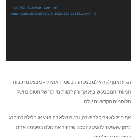
וידאו
הורד קובץ: https://kfarnik.co.il/wp-
content/uploads/2025/05/VID_20250524_191851.mp4?_=5
הגיע הזמן לקרוא למבצע הזה בשמו האמיתי – מבצע מרכבות
המוות! המבצע שיביא אך ורק למוות מיותר של חטופים ושל
הלוחמים הקדושים שלנו.
אף חייל לא צריך להישרט, ובטח שלא להיפצע או חלילה להיהרג
בזמן שאפשר להגיע להסכם שיחזיר את כולם בפעימה אחת
ויסיים את המלחמה.