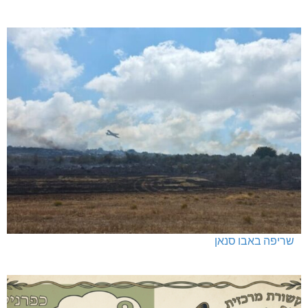
כפר ורדים: סברס למען הדמוקרטיה