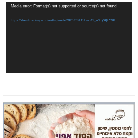
נגן
Media error: Format(s) not supported or source(s) not found
וידאו
הורד קובץ: https://kfarnik.co.il/wp-content/uploads/2025/05/LO1.mp4?_=3