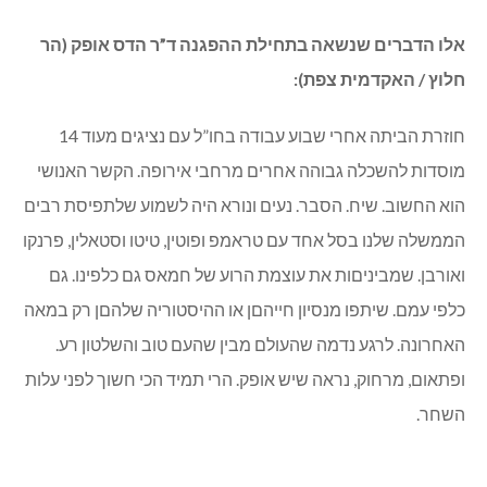
אלו הדברים שנשאה בתחילת ההפגנה ד”ר הדס אופק (הר
חלוץ / האקדמית צפת):
חוזרת הביתה אחרי שבוע עבודה בחו”ל עם נציגים מעוד 14
מוסדות להשכלה גבוהה אחרים מרחבי אירופה. הקשר האנושי
הוא החשוב. שיח. הסבר. נעים ונורא היה לשמוע שלתפיסת רבים
הממשלה שלנו בסל אחד עם טראמפ ופוטין, טיטו וסטאלין, פרנקו
ואורבן. שמביניםות את עוצמת הרוע של חמאס גם כלפינו. גם
כלפי עמם. שיתפו מנסיון חייהםן או ההיסטוריה שלהםן רק במאה
האחרונה. לרגע נדמה שהעולם מבין שהעם טוב והשלטון רע.
ופתאום, מרחוק, נראה שיש אופק. הרי תמיד הכי חשוך לפני עלות
השחר.