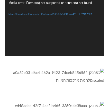
נגן
Media error: Format(s) not supported or source(s) not found
וידאו
הורד קובץ: https://kfarnik.co.il/wp-content/uploads/2025/05/N245.mp4?_=1