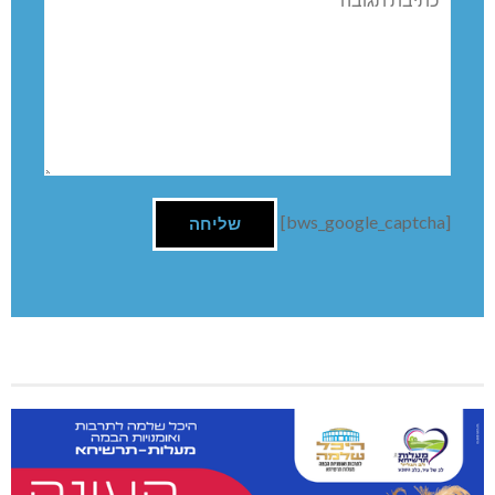
השארת תגובה
שם:
תגובה
[bws_google_captcha]