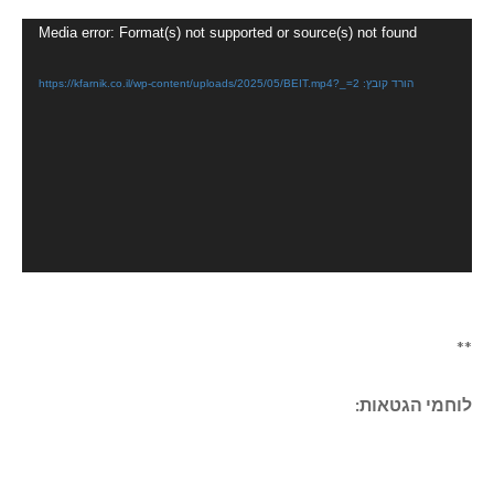
נגן
Media error: Format(s) not supported or source(s) not found
וידאו
הורד קובץ: https://kfarnik.co.il/wp-content/uploads/2025/05/BEIT.mp4?_=2
**
לוחמי הגטאות: