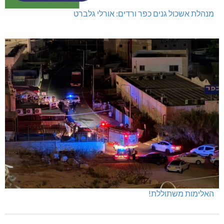
מנהלת אשכול גנים כפר ורדים: אורלי גלברט
האלימות משתוללת!