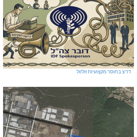
דו"צ בחוסר מקצועיות וזלזול