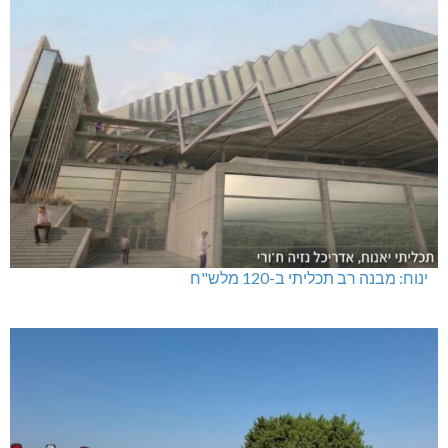
ינוח: מבנה רב תכליתי ב-120 מלש"ח