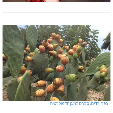
כפר ורדים: סברס למען הדמוקרטיה