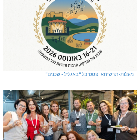
מעלות-תרשיחא: פסטיבל "באגליל - שכנים"