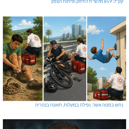
קק"ל: 859 מלש"ח לחיזוק ופיתוח הצפון
נחש במטה אשר, נפילה במעלות, תאונה בנהריה