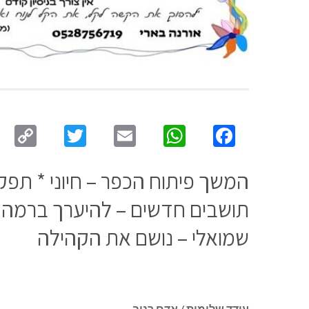
py
Twitter
Email
WhatsApp
Facebook
ink
המשך פיתוח הכפר – חיוני * תפ
שמואלי – נושם את הקהילה
עודד שלומות / אדם רנוב