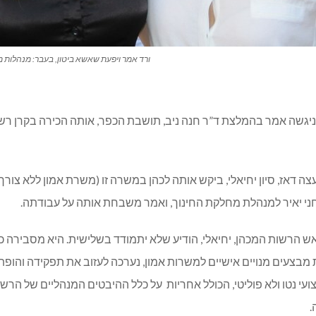
ורד אמר ויפעת שאשא ביטון, בעבר: מנהלות 
יגשה אמר בהמלצת ד”ר חנה ניב, תושבת הכפר, אותה הכירה בקרן רש”
ה דאז, סיון יחיאלי, ביקש אותה לכהן במשרה זו (משרת אמון ללא צו
ני יאיר למנהלת מחלקת החינוך, ואמר משבחת אותה על עבודתה.
ילת 2018, שנת בחירות בה ראש הרשות המכהן, יחיאלי, הודיע שלא יתמודד בשלישית. הי
ת מבצעים מנויים אישיים למשרות אמון, נערכה לעזוב את תפקידה והופת
ועי נטו ולא פוליטי, הכולל אחריות על כלל ההיבטים המנהליים של הרשו
.