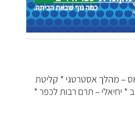
מס – מהלך אסטרטגי * קליטת
י לימודים בשבוע – חשוב * יחיאלי – תרם רבות לכפר *