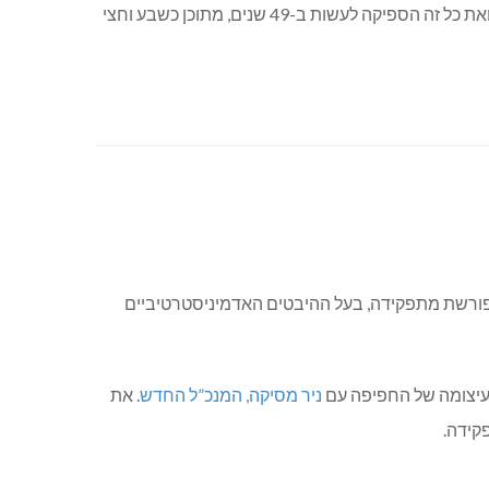
חינוכית וקורס מנהלי בתי ספר, בעלת תעודת הוראה ומנהלת מחלקת החינוך ומנכ”לית מ.מ. כפר ורדים. ובטח גם השמטנו משהו. ואת כל זה הספיקה לעשות ב-49 שנים, מתוכן כשבע וחצי
י פורשת מתפקידה, בעל ההיבטים האדמיניסטרטיביים
ניר מסיקה, המנכ”ל החדש
. את
קידה.