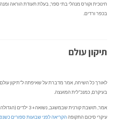
בכפר ורדים.
תיקון עולם
לאורך כל השיחה, אמר מדברת על שאיפתה ל”תיקון עולם” 
בעיקרם, כמנכ”לית המועצה.
אמר, תושבת קורנית שבמשגב, נשואה+ 3 ילדים (הגדולה בצבא, האמצעי עולה לי”א והקטנה עולה לכיתה ט’) נמצאת בימים אלו בעיצומה של החפיפה עם
עיקרי סיכום התקופה
הקריאה לפני שבועות ספורים כשנ