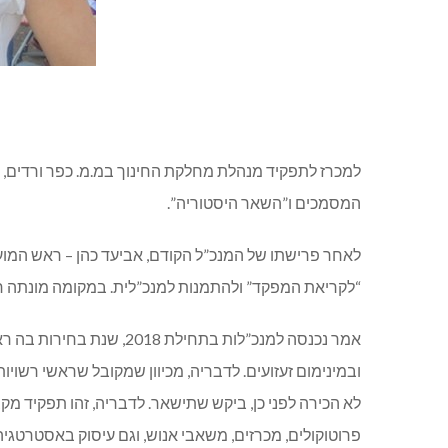
למכרז לתפקיד מנהלת מחלקת החינוך במ.מ. כפר ורדים, נ
המסמכים ו”השאר היסטוריה”.
לאחר פרישתו של המנכ”ל הקודם, אביעד כהן – ראש המועצ
“לקריאת המפקד” ולהתמנות למנכ”לית. במקומה מונתה ח
אמר נכנסה למנכ”לות בתח
ובמינימום זעזועים. לדבריה, מכיוון שמקובל שראשי רשויו
לא הכירה לפני כן, ביקש שתישאר. לדבריה, זהו תפקיד מקצ
פרוטוקולים, מכרזים, משאבי אנוש, וגם עיסוק באסטרטגיה