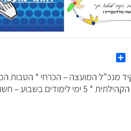
Share
Co
L
קיד מנכ”ל המועצה – הכרחי * הטבות ה
תושבים חדשים – להיערך ברמה הקהילתית * 5 ימ