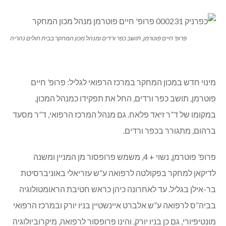
פרופ’ חיים פוטרמן, תושב כפר ורדים ומנהל מכון המחקר בבית חולים נהריה
מינוי חדש במכון המחקר במרכז הרפואי לגליל: פרופ’ חיים
פוטרמן, תושב כפר ורדים, החל את תפקידו כמנהל המכון,
במקומו של ד”ר זיאד פלאח. גם מנהל המרכז הרפואי, ד”ר מסעד
ברהום, מתגורר בכפר ורדים.
פרופ’ פוטרמן, נשוי + 4, משמש פרופסור מן המניין ומשנה
לדיקאן למחקר בפקולטה לרפואה ע”ש עזריאלי באוניברסיטת
בר-אילן בגליל. עד לאחרונה כיהן כראש חטיבת הראומטולוגיה
בביה”ס לרפואה ע”ש אלברט איינשטיין בניו יורק ובמרכז הרפואי
מונטיפיורי, גם כן בניו יורק, והינו פרופסור לרפואה, מיקרוביולוגיה