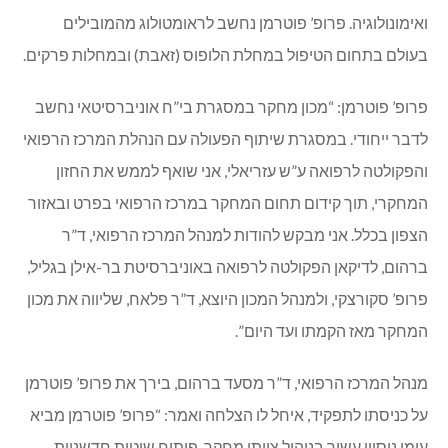
ואימונולוגיה. פרופ’ פוטרמן נחשב לראומטולוג מהמובילים
בעולם בתחום הטיפול במחלת הלופוס (זאבת) ובמחלות פרקים.
פרופ’ פוטרמן: “מכון מחקר במסגרת בי”ח אוניברסיטאי נחשב
לדבר ייחודי. במסגרת שיתוף הפעולה עם הנהלת המרכז הרפואי
והפקולטה לרפואה ע”ש עזריאלי, אני שואף לממש את החזון
המחקרי, תוך קידום תחום המחקר במרכז הרפואי בפרט ובאזור
הצפון בכלל. אני מבקש להודות למנהל המרכז הרפואי, ד”ר
ברהום, לדיקאן הפקולטה לרפואה באוניברסיטת בר-אילן בגליל,
פרופ’ סקורצקי, ולמנהל המכון היוצא, ד”ר פלאח, שליווה את מכון
המחקר מאז הקמתו ועד היום”.
מנהל המרכז הרפואי, ד”ר מסעד ברהום, בירך את פרופ’ פוטרמן
על כניסתו לתפקיד, איחל לו הצלחה ואמר: “פרופ’ פוטרמן מביא
עימו ניסיון עשיר בניהול צוותי מחקר, פיתוח שיטות חדשניות