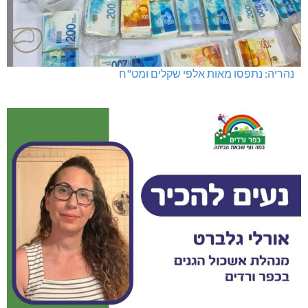
נהריה: נתפסו מאות אלפי שקלים ומט"ח