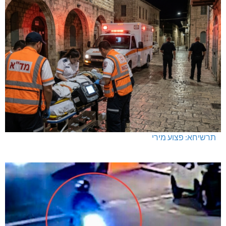
תרשיחא: פצוע מירי