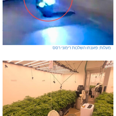
מעלות: פוענחו השלכות רימוני רסס