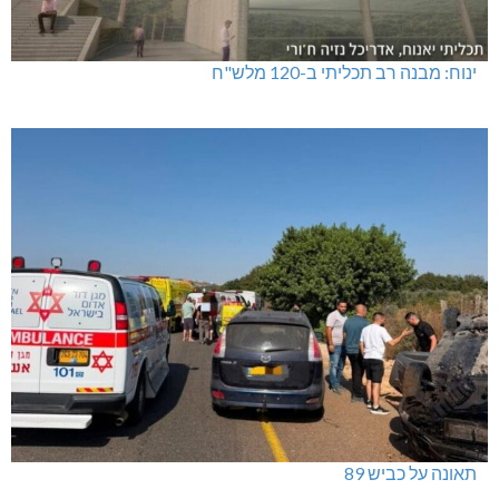
ינוח: מבנה רב תכליתי ב-120 מלש"ח
תאונה על כביש 89