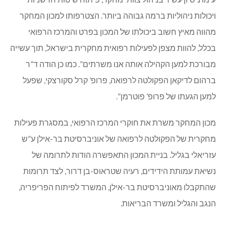
ויכולות ניהוליות ברמה גבוהה ביותר. הצטרפותו למכון המחקר
מהווה מאיץ חשוב ביכולתו של המכון בפרט והמרכז הרפואי
בכלל, להוות מצפן לפעילות רפואית מחקרית בישראל, תוך עשייה
מבורכת למען הקהילה אותה אנו משרתים”. כמו כן הודה ד”ר
ברהום לדיקאן הפקולטה לרפואה, פרופ’ קרל סקורצקי, שפעל
למען הגעתו של פרופ’ פוטרמן”.
מכון המחקר משרת את חוקרי המרכז הרפואי, במסגרת פעילות
מחקרית של הפקולטה לרפואה של אוניברסיטת בר-אילן ע”ש
עזריאלי בגליל. בניית המכון התאפשרה הודות לתרומה של
נשיאת עמותת הידידים, רעיה שטראוס-בן דרור, לצד תרומות
שהתקבלו מאוניברסיטת בר-אילן, המשרד לפיתוח הפריפריה,
הנגב והגליל ומשרד הבריאות.