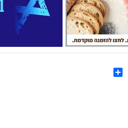
Share
Co
L