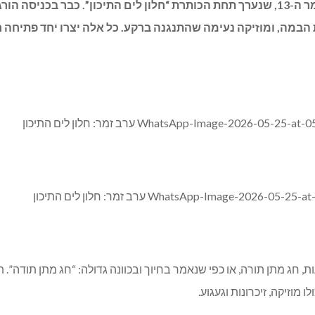
קהל רב מילא את אולם המארג בכפר ורדים בערב הזמר ה-13, שנערך תחת הכותרת “חלון לים 
 את הבמה, ומוזיקה נעימה שהתנגנה ברקע. כל אלה יצרו יחד פתיחה
חג מתן תורה, או כפי שנאמר בחיוך ובכוונה גדולה: “חג מתן תודה”. תו
וזיקה, זיכרונות וגעגוע.