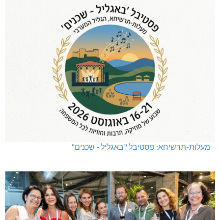
מעלות-תרשיחא: פסטיבל "באגליל - שכנים"