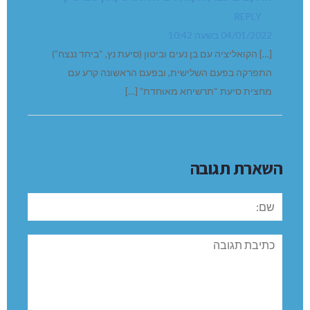
REPLY
04/01/2022 בשעה 10:42
[…] הקואליציה עם בן נעים וביטון (סיעת נץ, “ביחד ננצח”)
התפרקה בפעם השלישית, ובפעם הראשונה קרע עם
מחצית סיעת “תרשיחא מאוחדת” […]
השארת תגובה
שם:
תגובה