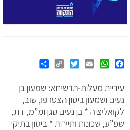
Share
Copy
Twitter
WhatsApp
Email
Facebook
Link
עיריית מעלות-תרשיחא: שמעון בן
נעים ושמעון ביטון הצטרפו, שוב,
לקואליציה * בן נעים סגן ומ”מ, דת,
שפ”ע, שכונות ותיירות * ביטון בתיקי