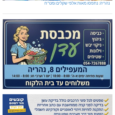
נהריה: נתפסו מאות אלפי שקלים ומט"ח