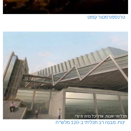
טרנספורמטור קפוט
ינוח: מבנה רב תכליתי ב-120 מלש"ח