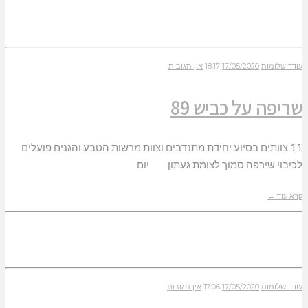
עודד שלומות
17/05/2020
18:17
אין תגובות
שריפה על כביש 89
11 צוותים בסיוע יחידת מתנדבים וצוות מרשות הטבע והגנים פועלים
לכיבוי שירפה סמוך לצומת געתון יום
קרא עוד ←
עודד שלומות
17/05/2020
17:06
אין תגובות