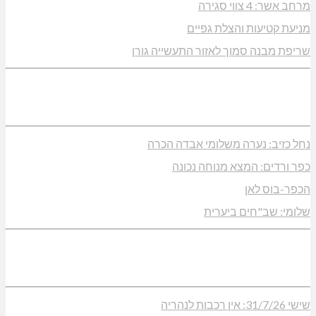
מרחב אשר: 4 צווי סגירה
מניעת קטיעות והצלת גפיים
שריפת מבנה סמוך לאזור התעשייה גורן
נחל כזיב: נערה משלומי אבדה הכרה
כפר ורדים: המצא מנוחה נכונה
הכפר-בוס לאן
שלומי: שב"חים ביערית
שישי 31/7/26: אין רכבות לנהריה