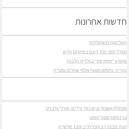
חדשות אחרונות
האלימות משתוללת!
מגדל תפן: 350 דונם במתחם חדש
מועדון "פסק זמן" בגלריה הלבנה
נהריה: נתפסו מאות אלפי שקלים ומט"ח
מנהלת אשכול גנים כפר ורדים: אורלי גלברט
טרנספורמטור קפוט
ינוח: מבנה רב תכליתי ב-120 מלש"ח