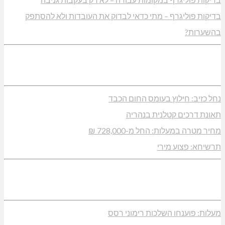
בדיקות פוליגרף – מתי כדאי לבדוק את העובדות ולא להסתפק
בהשערות?
נחל כזיב: חילוץ בעומס החום הכבד
תאונת דרכים קטלנית בנהריה
מחיר מטרה במעלות: החל מ-728,000 ₪
תרשיחא: פצוע מירי
מעלות: פוענחו השלכות רימוני רסס