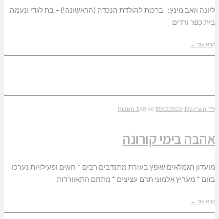
ליונה וזאב מינץ: ברכות להולדת הנכדה (הראשונה!) – בת לגדי ונעמה.
בית כפר ורדים
קרא עוד ←
לידיה גרינפלד
18/05/2020
08:40
3 תגובות
אהבה בימי קורונה
מועדון הגמלאים שופץ בעזרת מתנדבים רבים * חוגים ופעילויות נערכו
בזום * מעריץ אלמוני תרם עציצים * מתחם התאווררות
קרא עוד ←