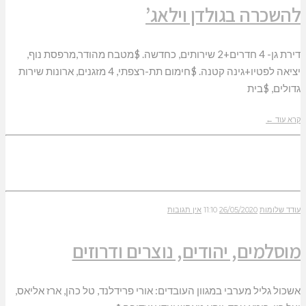
להשכרה בגולדן וילאג’
דירת גן- 4 חדרים+2 שירותים, כחדשה. $מטבח מהודר,מרפסת נוף,
יציאה לפטיו+גינה קטנה. $חימום תת-רצפתי, 4 מזגנים, ארונות שירות
גדולים, $בית
קרא עוד ←
עודד שלומות
26/05/2020
11:10
אין תגובות
מוסלמים, יהודים, נוצרים ודרוזים
אשכול גליל מערבי במגוון העובדים: אורי פרידלנד, טל כהן, ארז אליאס,