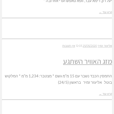
יעל רון, רימא עבד, וופא טאפש ועדי אוזדובה *
קרא עוד ←
אליעזר זמיר
25/05/2020
12:03
אין תגובות
מזג האוויר השתגע
החמסין הכבד נשבר עם 15 מ”מ גשם * מצטבר: 1,234 מ”מ * המלקוש
בוטל אליעזר זמיר בראשון (24/5)
קרא עוד ←