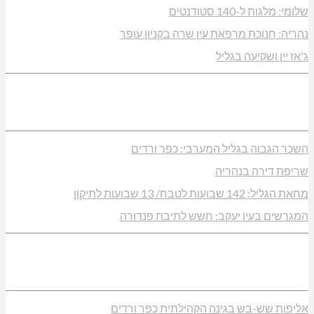
שלומי: מלגות ל-140 סטודנטים
נהריה: חנוכת מרפאת עין שרה בקניון עופר
ג'אז יין ושקיעה בגליל
השכר הגבוה בגליל המערבי: כפר ורדים
שריפת דירה בנהריה
מחאת הגליל: 142 שבועות לטבח/ 13 שבועות לתיקון
המגרשים בעין יעקב: חשש לתיבת פנדורה
אליפות שש-בש בגינה הקהילתית כפר ורדים