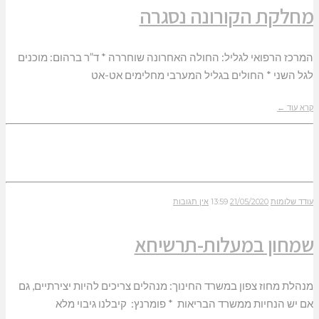
מחלקת הקורונה נסגרה
המרכז הרפואי לגליל: החולה האחרונה שוחררה * ד”ר ברהום: מוכנים
לגל השני * החולים בגליל המערבי מחלימים אט-אט
קרא עוד ←
עודד שלומות
21/05/2020
13:59
אין תגובות
שמחון במעלות-תרשיחא
מנהלת מחוז צפון במשרד החינוך: מנהלים צריכים להיות יצירתיים, גם
אם יש הנחיות ממשרד הבריאות * פומרנץ: קיבלנו גיבוי מלא