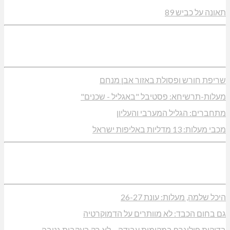
תאונה על כביש 89
שריפת חורש ופסולת באזור אבן מנחם
מעלות-תרשיחא: פסטיבל "באגליל - שכנים"
מתחברים: הגליל המערבי והעליון
מכבי מעלות: 13 מדליות באליפות ישראל
היכל שלמה, מעלות: עונת 26-27
גם בחום הכבד: לא מוותרים על הדמוקרטיה
בדיקות פוליגרף במקומות עבודה – לא רק בעקבות גניבה