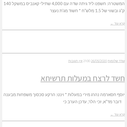
המשטרה: חשפנו ליד גיתה שדה עם 4,000 שתילי קאנביס במשקל 140
ק”ג ובשווי של 1.5 מלש”ח * חשוד מג’ת נעצר
קרא עוד ←
עודד שלומות
26/05/2020
21:00
אין תגובות
חשד לרצח במעלות תרשיחא
יוסף חסארמה נהרג מירי במעלות * וינט: הרקע סכסוך משפחות מבענה
דובר מד”א, זכי הלר, עדכן הערב כי
קרא עוד ←