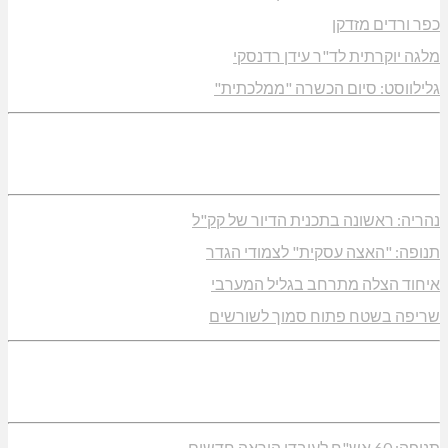
כפר ורדים מזדקן
מלגה יוקרתית לד"ר עידן רדנסקי
גלילווסט: סיום הכשרה "ממלכתית"
נהריה: ראשונה בתכנית הדיור של קק"ל
תנופה: "האצה עסקית" לצמודי הגדר
איחוד הצלה מתרחב בגליל המערבי
שריפה בשטח פתוח סמוך לשורשים
תנופה: 60 אש"ח לעובדי הוראה חדשים