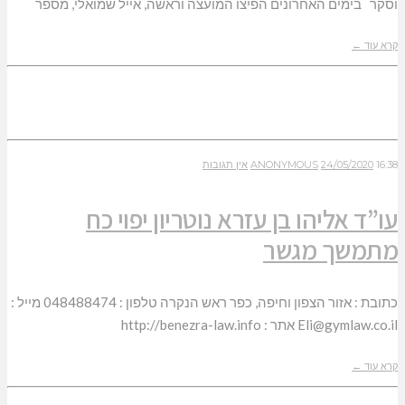
וסקר בימים האחרונים הפיצו המועצה וראשה, אייל שמואלי, מספר
קרא עוד ←
16:38
24/05/2020
ANONYMOUS
אין תגובות
עו”ד אליהו בן עזרא נוטריון יפוי כח
מתמשך מגשר
כתובת : אזור הצפון וחיפה, כפר ראש הנקרה טלפון : 048488474 מייל :
Eli@gymlaw.co.il אתר : http://benezra-law.info
קרא עוד ←