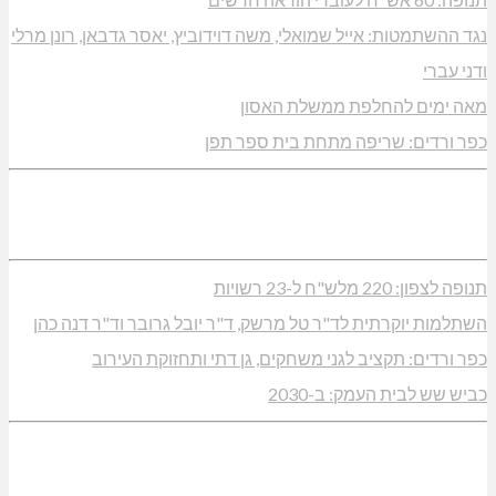
נגד ההשתמטות: אייל שמואלי, משה דוידוביץ, יאסר גדבאן, רונן מרלי
ודני עברי
מאה ימים להחלפת ממשלת האסון
כפר ורדים: שריפה מתחת בית ספר תפן
תנופה לצפון: 220 מלש"ח ל-23 רשויות
השתלמות יוקרתית לד"ר טל מרשק, ד"ר יובל גרובר וד"ר דנה כהן
כפר ורדים: תקציב לגני משחקים, גן דתי ותחזוקת העירוב
כביש שש לבית העמק: ב-2030