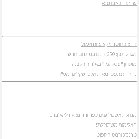
שריפה באבו סנאן
דו"צ בחוסר מקצועיות וזלזול
מגדל תפן: 350 דונם במתחם חדש
מועדון "פסק זמן" בגלריה הלבנה
נהריה: נתפסו מאות אלפי שקלים ומט"ח
מנהלת אשכול גנים כפר ורדים: אורלי גלברט
האלימות משתוללת!
טרנספורמטור קפוט