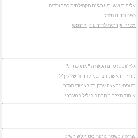
אליפות שש-בש בגינה הקהילתית כפר ורדים
כפר ורדים מזדקן
מלגה יוקרתית לד"ר עידן רדנסקי
גלילווסט: סיום הכשרה "ממלכתית"
נהריה: ראשונה בתכנית הדיור של קק"ל
תנופה: "האצה עסקית" לצמודי הגדר
איחוד הצלה מתרחב בגליל המערבי
שריפה בשטח פתוח סמוך לשורשים