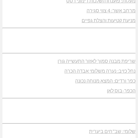
מעלות: פוענחו השלכות רימוני רסס
מרחב אשר: 4 צווי סגירה
מניעת קטיעות והצלת גפיים
שריפת מבנה סמוך לאזור התעשייה גורן
נחל כזיב: נערה משלומי אבדה הכרה
כפר ורדים: המצא מנוחה נכונה
הכפר-בוס לאן
שלומי: שב"חים ביערית