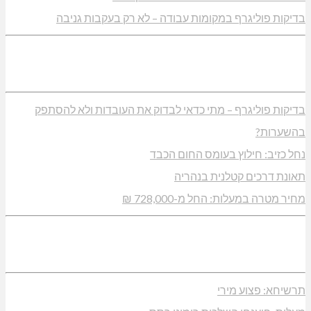
בדיקות פוליגרף במקומות עבודה – לא רק בעקבות גניבה
בדיקות פוליגרף – מתי כדאי לבדוק את העובדות ולא להסתפק
בהשערות?
נחל כזיב: חילוץ בעומס החום הכבד
תאונת דרכים קטלנית בנהריה
מחיר מטרה במעלות: החל מ-728,000 ₪
תרשיחא: פצוע מירי