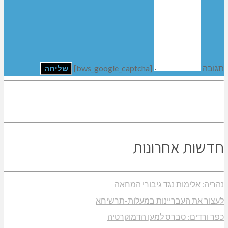
תגובה
[bws_google_captcha]
חדשות אחרונות
נהריה: אלימות נגד גיבורי המחאה
לעצור את העבריינות במעלות-תרשיחא
כפר ורדים: סברס למען הדמוקרטיה