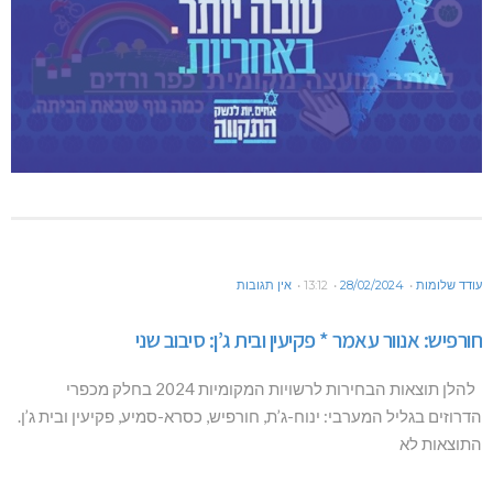
עודד שלומות
28/02/2024
13:12
אין תגובות
חורפיש: אנוור עאמר * פקיעין ובית ג’ן: סיבוב שני
להלן תוצאות הבחירות לרשויות המקומיות 2024 בחלק מכפרי
הדרוזים בגליל המערבי: ינוח-ג’ת, חורפיש, כסרא-סמיע, פקיעין ובית ג’ן.
התוצאות לא