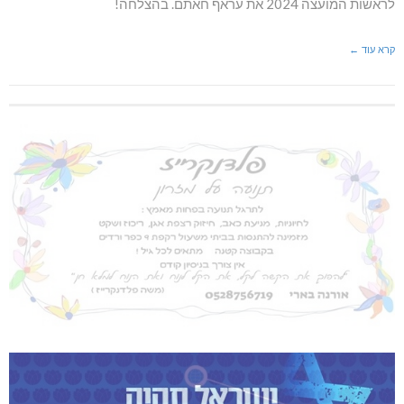
לראשות המועצה 2024 את עראף חאתם. בהצלחה!
קרא עוד ←