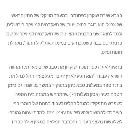
בצבא שירת שוקרון כפסנתרן וכמעבד מוזיקלי של החזן הראשי
של צה”ל. הוא בוגר, בהצטיינות, של האקדמיה למוזיקה בירושלים,
ולמד לתואר שני בתכנית המצוינות של האקדמיה למוזיקה על שם
פרנץ ליסט בבודפשט. כן הקים במעלות את “קול התור”, מקהלת
חזנות ופיוט.
בראיון לא-לה כפר מזכיר שוקרון את סבו, שלום מערתי, המהווה
השראה עבורו: “הוא הגיע לארץ יתום, ומגיל צעיר החל לנהל את
בית הספר במעלות. סבא כיהן בתפקיד במשך 30 שנה, גם בזמן
הטבח בעיר (אסון מעלות 74) שהתרחש במבנה בית הספר.
כשפרש מתפקידו כמנהל החליט לעבוד בחנות של חומרי בניין
בעיר כדי להמשיך ולהעסיק את עצמו. ממנו למדתי ענווה גמורה:
לא לעשות מעצמך עניין”. (הכתבה המלאה במגזין א-לה כפר!)