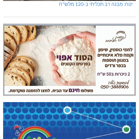
ינוח: מבנה רב תכליתי ב-120 מלש"ח