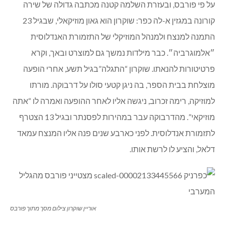
על פי פורבס, ובעזרת השלמה קטנה מכתבה גדולה של שירה
קורונה במגזין א-לה כפר: שוקרון הוא גאון מוזיקאלי, שבגיל 23
התמנה למנצח ולמנהל המוזיקלי של התזמורת האנדלוסית
״אלמוגרביה״. כבר מילדות נמשך גם למוצרט ובאך, וקרא
פרטיטורות להנאתו. שוקרון “התגלה”בגיל תשע, אחרי הופעה
מוצלחת בבית הספר, בה ניגן קטעי סולו על דרבוקה. מורתו
למוזיקה, רימה זכרוב, ניגשה אליו לאחר ההופעה ואמרה לו “אתה
מוזיקאי”. מהדרבוקה עבר במהירות לפסנתר ובגיל 13 הצטרף
לתזמורת אנדלוסית. לפני כארבע שנים פנה אליו המנצח עמאד
דלאל, והציע לו לרשת אותו.
אוריין שוקרון צילום מסך מתוך פורבס