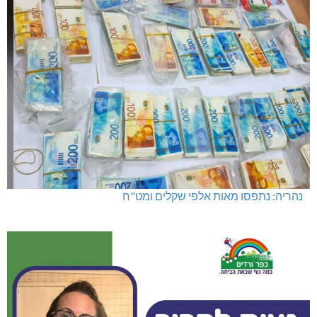
נהריה: נתפסו מאות אלפי שקלים ומט"ח