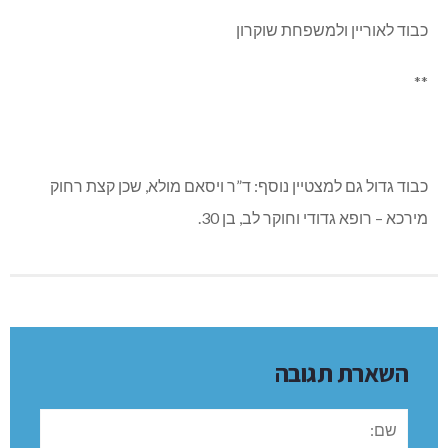
כבוד לאוריין ולמשפחת שוקרון
**
כבוד גדול גם למצטיין נוסף: ד”ר ויסאם מולא, שכן קצת רחוק
מירכא – רופא גדודי וחוקר לב, בן 30.
השארת תגובה
שם: