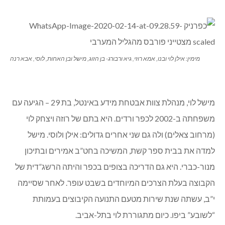
מימין: אילן לוי ובנו, אמא רוזי, גיא ורבורג- בן הזוג, מישל ובן האחות, לוסי, אבא רנה
מישל לוי, מנהלת צוות אבטחת מידע באינטל, בת 29 – הגיעה עם
משפחתה ב-2002 לכפר ורדים. היא בתם של רוזה ויצחק לוי
(מרחוב צאלים) ולה גם שני אחרים גדולים: אילן ולוסי. מישל
למדה את בבית ספר קשת, המשיכה בחט”ב אמירים ובתיכון
מנור-כברי. היא גם הדריכה בצופים בכפר והיתה הרשג”דית של
הקבוצה בעלת הצרכים המיוחדים בשבט עופר. לאחר שסיימה
י”ב, עשתה שנת שירות מטעם התנועה הקיבוצים בעמותת
“לשובע” ביפו. כיום מתגוררת לוי בתל-אביב.