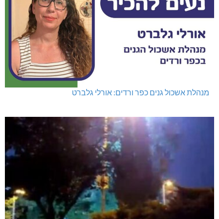
מנהלת אשכול גנים כפר ורדים: אורלי גלברט