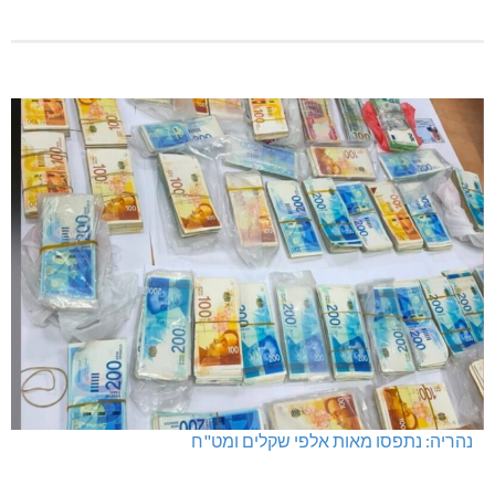
נהריה: נתפסו מאות אלפי שקלים ומט"ח