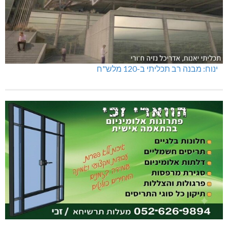
ינוח: מבנה רב תכליתי ב-120 מלש"ח