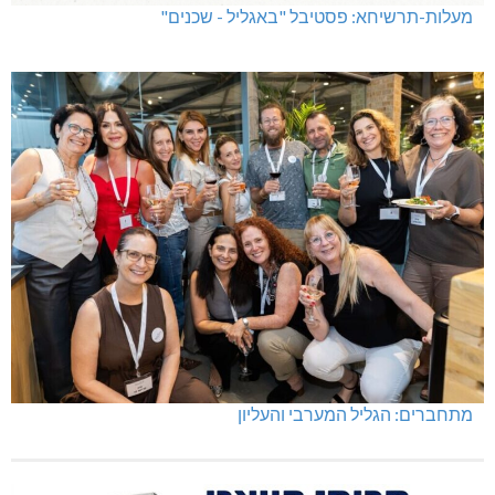
מעלות-תרשיחא: פסטיבל "באגליל - שכנים"
מתחברים: הגליל המערבי והעליון