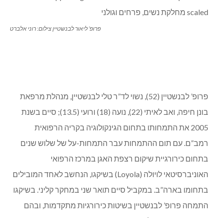
פרופ’ ליאור לבנשטיין צילום: רוני אלברט
פרופ’ לבנשטיין (52), נשוי לד”ר טלי לבנשטיין, מנהלת מרפאת
בונן חיפה, ואב לאיתי (22), נועה (18) ורועי (13.5); סיים בשנת
2005 את התמחותו בתחום הגינקולוגיה בקריה הרפואית
רמב”ם. עם תום ההתמחות עבר התמחות-על של שלוש שנים
בתחום כירורגיית שיקום רצפת האגן במרכז הרפואי
האוניברסיטאי לויולה (Loyola) בשיקגו, הנחשב לאחד המובילים
בתחומו בארה”ב. במקביל סיים תואר שני במחקר קליני. בשיקגו
התמחה פרופ’ לבנשטיין בשיטות כירורגיות מתקדמות, ובהם