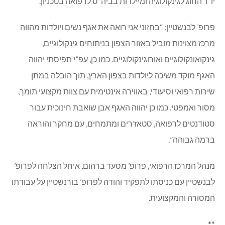
יו”ר החוג לגינקולוגיה ומיילדות בביה”ס לרפואה בטכניון.
פרופ’ לבנשטיין: “בחזוני אני רואה את אגף נשים ויולדות מהווה
מרכז מצוינות מוביל באזור הצפון בניתוחים גינקולוגיים,
גינקואונקולוגיים ואורוגינקולוגיים. כמו כן, עפ”י תפיסתי יהווה
האגף מוקד משיכה ליולדות בצפון הארץ, תוך הובלה במתן
שירות רפואי וסיעודי, באווירה אינטימית עם צוות מקצועי תומך,
מסור ואמפטי. כמו כן יהווה האגף אבן שואבת חינוכית עבור
סטודנטים לרפואה, סטאז’רים ומתמחים, עם מחקר והוראה
ברמה גבוהה”.
מנהל המרכז הרפואי, פרופ’ מסעד ברהום, איחל הצלחה לפרופ’
לבנשטיין עם כניסתו לתפקיד והודה לפרופ’ בורנשטיין על עבודתו
המסורה והמקצועית.
**