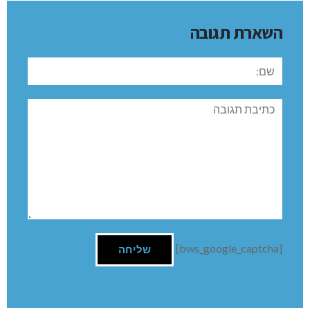
השארת תגובה
שם:
תגובה
[bws_google_captcha]