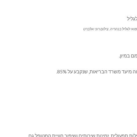
אי לגליל בנהריה. צילום רוני אלברט
ת תפעולית, זמינות שירותים ושיפור חוויית המטופל גם