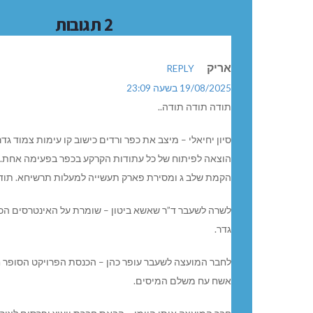
2 תגובות
אריק
REPLY
19/08/2025 בשעה 23:09
תודה תודה תודה..
סיון יחיאלי – מיצב את כפר ורדים כישוב קו עימות צמוד גדר
הוצאה לפיתוח של כל עתודות הקרקע בכפר בפעימה אחת.
הקמת שלב ג ומסירת פארק תעשייה למעלות תרשיחא. תודה 
לשרה לשעבר ד”ר שאשא ביטון – שומרת על האינטרסים הכלכ
גדר.
אשח עח משלם המיסים.