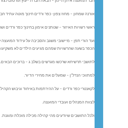
חבר המועצה איתן היימן – הבאת חברת ייעוץ ופרסום לצו
אורנה שמחון – מחוז צפון- כפר ורדים חינוך מוטה עתיד חב
ראשי רשויות האיזור – שנותנים אימון בחינוך כפר ורדים וש
ועד הורי תפן – מיישובי משגב והסביבה על עידוד המועצה 
הכפר בשעה שהרשויות שמהם מגיעים הילדים לא משקיעות
לתושבי תרשיחא שרכשו מגרשים בשלב ג – ברוכים הבאים.
למתווכי הנדל”ן – שמעלים את מחירי הדיור.
לקאנטרי כפר ורדים – על ההירתמות באיחוד וגיבוש הקהילה
לצוות המנהלים ועובדי המועצה.
ולכל התושבים שיודעים מהי קהילה מכילה מוכלת ומוגנת.