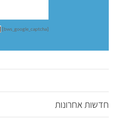
[bws_google_captcha]
חדשות אחרונות