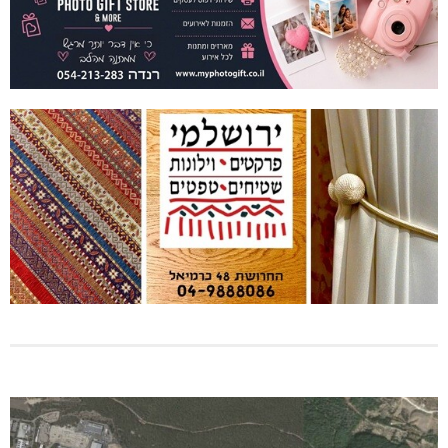
דו"צ בחוסר מקצועיות וזלזול