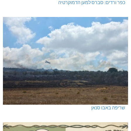
כפר ורדים: סברס למען הדמוקרטיה