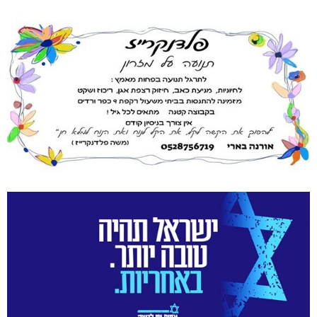
[bws_google_captcha]