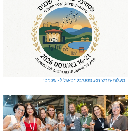
מעלות-תרשיחא: פסטיבל "באגליל - שכנים"