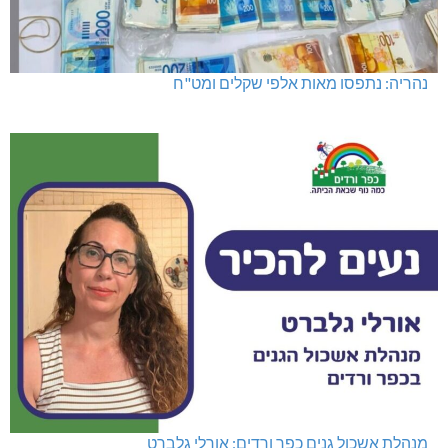
נהריה: נתפסו מאות אלפי שקלים ומט"ח
מנהלת אשכול גנים כפר ורדים: אורלי גלברט