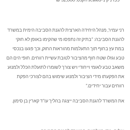
להימנע במשך 3 שנים 6 מלעבור עבירה שבה היא הורשעה.
והתחייבות אישית בסך של 24,000 ₪ להימנע במשך 3 שנים
מלעבור עבירה שבה הוא הורשע.
רני עמיר, מנהל היחידה הארצית להגנת הסביבה הימית במשרד
להגנת הסביבה: “בתיק זה נתפסו מי שהקימו באופן לא חוקי
במת עץ בחוף תוך התעלמות מהוראות החוק, וכך פגעו בנכסי
טבע וגזלו שטח חוף מהציבור לטובת עשיית רווחים. חופי הים הם
משאב טבע לאומי וייחודי ויש צורך לשומרו לתועלת הכלל ולמנוע
את הפקעתו מידי הציבור ולמנוע שימוש בהם לצורכי הפקת