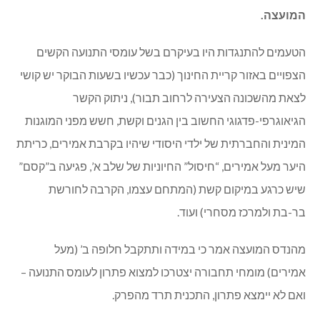
המועצה.
הטעמים להתנגדות היו בעיקרם בשל עומסי התנועה הקשים
הצפויים באזור קריית החינוך (כבר עכשיו בשעות הבוקר יש קושי
לצאת מהשכונה הצעירה לרחוב תבור), ניתוק הקשר
הגיאוגרפי-פדגוגי החשוב בין הגנים וקשת, חשש מפני המוגנות
המינית והחברתית של ילדי היסודי שיהיו בקרבת אמירים, כריתת
היער מעל אמירים, “חיסול” החיוניות של שלב א’, פגיעה ב”קסם”
שיש כרגע במיקום קשת (המתחם עצמו, הקרבה לחורשת
בר-בת ולמרכז מסחרי) ועוד.
מהנדס המועצה אמר כי במידה ותתקבל חלופה ב’ (מעל
אמירים) מומחי תחבורה יצטרכו למצוא פתרון לעומס התנועה –
ואם לא יימצא פתרון, התכנית תרד מהפרק.