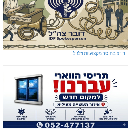
דו"צ בחוסר מקצועיות וזלזול