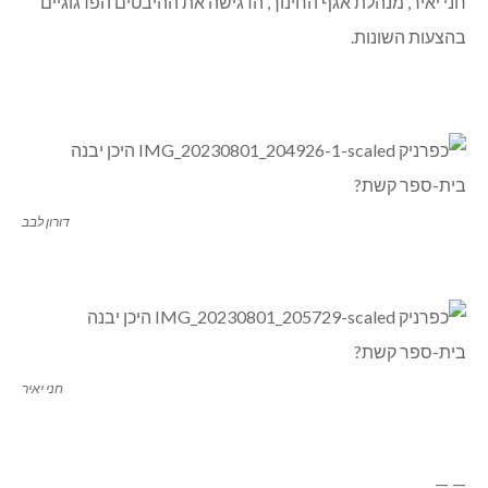
חני יאיר, מנהלת אגף החינוך, הדגישה את ההיבטים הפדגוגיים
בהצעות השונות.
דורון לבב
חני יאיר
— —