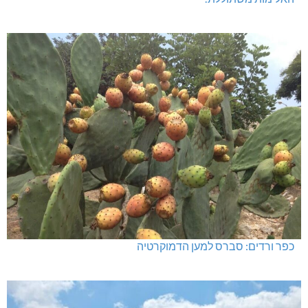
כפר ורדים: סברס למען הדמוקרטיה