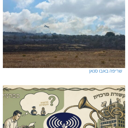
כפר ורדים: סברס למען הדמוקרטיה
שריפה באבו סנאן