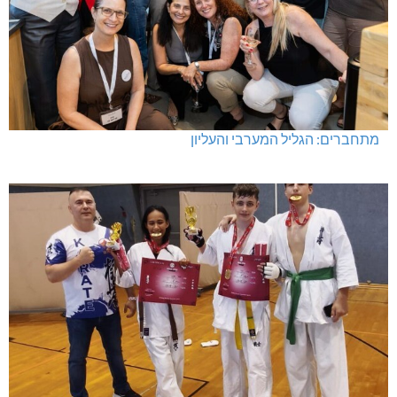
מעלות-תרשיחא: פסטיבל "באגליל - שכנים"