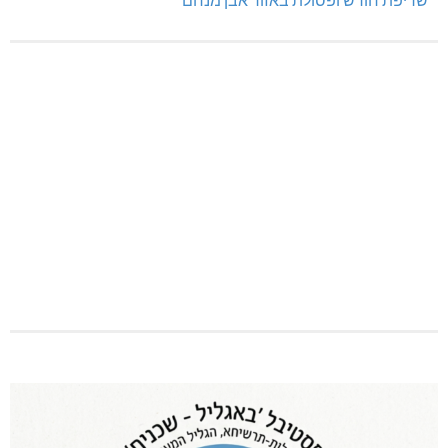
שריפת חורש ופסולת באזור אבן מנחם