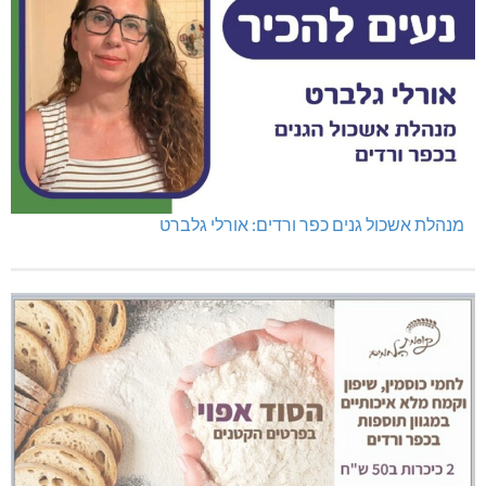
מנהלת אשכול גנים כפר ורדים: אורלי גלברט