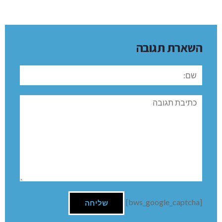
השארת תגובה
שם:
תגובה
[bws_google_captcha]