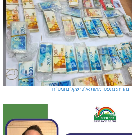
מועדון "פסק זמן" בגלריה הלבנה
נהריה: נתפסו מאות אלפי שקלים ומט"ח