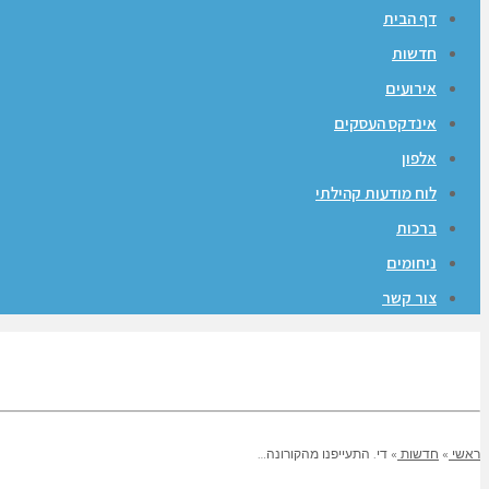
דף הבית
חדשות
אירועים
אינדקס העסקים
אלפון
לוח מודעות קהילתי
ברכות
ניחומים
צור קשר
ראשי
»
חדשות
»
די. התעייפנו מהקורונה…